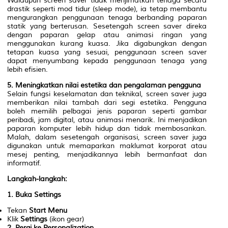
Walaupun screen saver tidak menjimatkan tenaga secara
drastik seperti mod tidur (sleep mode), ia tetap membantu
mengurangkan penggunaan tenaga berbanding paparan
statik yang berterusan. Sesetengah screen saver direka
dengan paparan gelap atau animasi ringan yang
menggunakan kurang kuasa. Jika digabungkan dengan
tetapan kuasa yang sesuai, penggunaan screen saver
dapat menyumbang kepada penggunaan tenaga yang
lebih efisien.
5. Meningkatkan nilai estetika dan pengalaman pengguna
Selain fungsi keselamatan dan teknikal, screen saver juga
memberikan nilai tambah dari segi estetika. Pengguna
boleh memilih pelbagai jenis paparan seperti gambar
peribadi, jam digital, atau animasi menarik. Ini menjadikan
paparan komputer lebih hidup dan tidak membosankan.
Malah, dalam sesetengah organisasi, screen saver juga
digunakan untuk memaparkan maklumat korporat atau
mesej penting, menjadikannya lebih bermanfaat dan
informatif.
Langkah-langkah:
1. Buka Settings
Tekan
Start Menu
Klik
Settings
(ikon gear)
2. Pergi ke Personalization