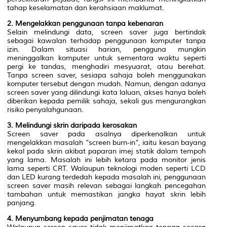
tahap keselamatan dan kerahsiaan maklumat.
2. Mengelakkan penggunaan tanpa kebenaran
Selain melindungi data, screen saver juga bertindak
sebagai kawalan terhadap penggunaan komputer tanpa
izin. Dalam situasi harian, pengguna mungkin
meninggalkan komputer untuk sementara waktu seperti
pergi ke tandas, menghadiri mesyuarat, atau berehat.
Tanpa screen saver, sesiapa sahaja boleh menggunakan
komputer tersebut dengan mudah. Namun, dengan adanya
screen saver yang dilindungi kata laluan, akses hanya boleh
diberikan kepada pemilik sahaja, sekali gus mengurangkan
risiko penyalahgunaan.
3. Melindungi skrin daripada kerosakan
Screen saver pada asalnya diperkenalkan untuk
mengelakkan masalah “screen burn-in”, iaitu kesan bayang
kekal pada skrin akibat paparan imej statik dalam tempoh
yang lama. Masalah ini lebih ketara pada monitor jenis
lama seperti CRT. Walaupun teknologi moden seperti LCD
dan LED kurang terdedah kepada masalah ini, penggunaan
screen saver masih relevan sebagai langkah pencegahan
tambahan untuk memastikan jangka hayat skrin lebih
panjang.
4. Menyumbang kepada penjimatan tenaga