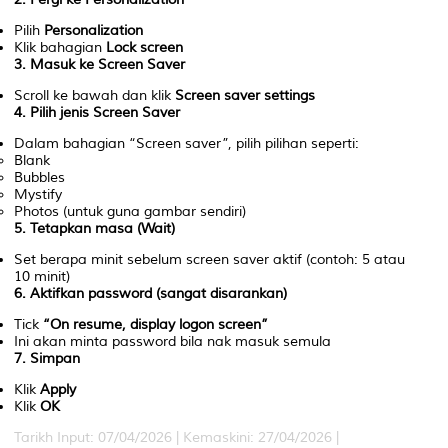
Pilih
Personalization
Klik bahagian
Lock screen
3. Masuk ke Screen Saver
Scroll ke bawah dan klik
Screen saver settings
4. Pilih jenis Screen Saver
Dalam bahagian “Screen saver”, pilih pilihan seperti:
Blank
Bubbles
Mystify
Photos (untuk guna gambar sendiri)
5. Tetapkan masa (Wait)
Set berapa minit sebelum screen saver aktif (contoh: 5 atau
10 minit)
6. Aktifkan password (sangat disarankan)
Tick
“On resume, display logon screen”
Ini akan minta password bila nak masuk semula
7. Simpan
Klik
Apply
Klik
OK
Tarikh Input: 07/04/2026 | Kemaskini: 27/04/2026 |