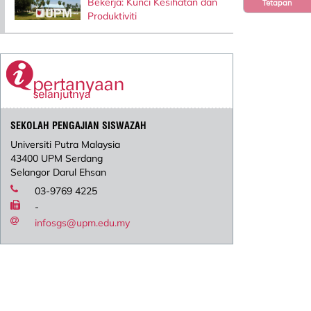
Bekerja: Kunci Kesihatan dan
Tetapan
Produktiviti
SEKOLAH PENGAJIAN SISWAZAH
Universiti Putra Malaysia
43400 UPM Serdang
Selangor Darul Ehsan
03-9769 4225
-
infosgs@upm.edu.my