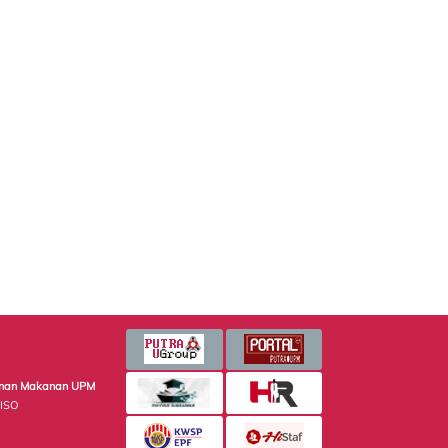
minan Makanan UPM
 ISO