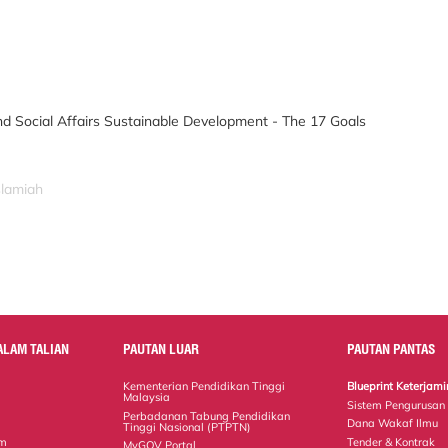
d Social Affairs Sustainable Development - The 17 Goals
slamiah
ALAM TALIAN
PAUTAN LUAR
PAUTAN PANTAS
Kementerian Pendidikan Tinggi
Blueprint Keterja
Malaysia
Sistem Pengurusan
Perbadanan Tabung Pendidikan
Dana Wakaf Ilmu
Tinggi Nasional (PTPTN)
em
Tender & Kontrak
MyGOV Portal