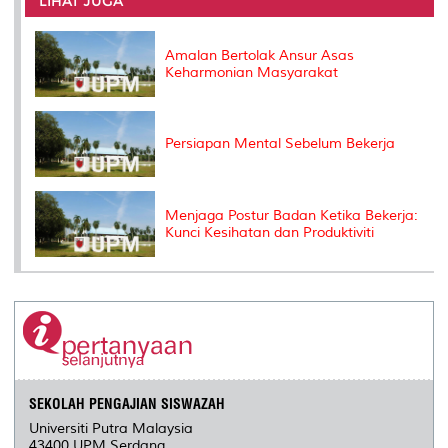
LIHAT JUGA
o
r
I
n
e
k
n
k
s
s
Amalan Bertolak Ansur Asas
Keharmonian Masyarakat
Persiapan Mental Sebelum Bekerja
Menjaga Postur Badan Ketika Bekerja:
Kunci Kesihatan dan Produktiviti
SEKOLAH PENGAJIAN SISWAZAH
Universiti Putra Malaysia
43400 UPM Serdang