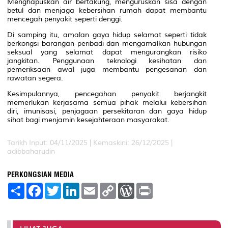
Menghapuskan air bertakung, menguruskan sisa dengan
betul dan menjaga kebersihan rumah dapat membantu
mencegah penyakit seperti denggi.
Di samping itu, amalan gaya hidup selamat seperti tidak
berkongsi barangan peribadi dan mengamalkan hubungan
seksual yang selamat dapat mengurangkan risiko
jangkitan. Penggunaan teknologi kesihatan dan
pemeriksaan awal juga membantu pengesanan dan
rawatan segera.
Kesimpulannya, pencegahan penyakit berjangkit
memerlukan kerjasama semua pihak melalui kebersihan
diri, imunisasi, penjagaan persekitaran dan gaya hidup
sihat bagi menjamin kesejahteraan masyarakat.
Tarikh Input: 04/11/2025 | Kemaskini: 26/12/2025 |
adibbaharudin
PERKONGSIAN MEDIA
S
F
T
L
E
C
W
P
h
a
w
i
m
o
o
r
a
c
i
n
a
p
r
i
r
e
t
k
i
y
d
n
e
b
t
e
l
L
P
t
o
e
d
i
r