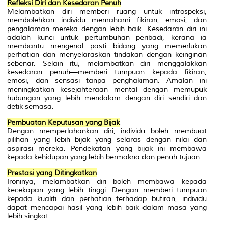
Refleksi Diri dan Kesedaran Penuh
Melambatkan diri memberi ruang untuk introspeksi,
membolehkan individu memahami fikiran, emosi, dan
pengalaman mereka dengan lebih baik. Kesedaran diri ini
adalah kunci untuk pertumbuhan peribadi, kerana ia
membantu mengenal pasti bidang yang memerlukan
perhatian dan menyelaraskan tindakan dengan keinginan
sebenar. Selain itu, melambatkan diri menggalakkan
kesedaran penuh—memberi tumpuan kepada fikiran,
emosi, dan sensasi tanpa penghakiman. Amalan ini
meningkatkan kesejahteraan mental dengan memupuk
hubungan yang lebih mendalam dengan diri sendiri dan
detik semasa.
Pembuatan Keputusan yang Bijak
Dengan memperlahankan diri, individu boleh membuat
pilihan yang lebih bijak yang selaras dengan nilai dan
aspirasi mereka. Pendekatan yang bijak ini membawa
kepada kehidupan yang lebih bermakna dan penuh tujuan.
Prestasi yang Ditingkatkan
Ironinya, melambatkan diri boleh membawa kepada
kecekapan yang lebih tinggi. Dengan memberi tumpuan
kepada kualiti dan perhatian terhadap butiran, individu
dapat mencapai hasil yang lebih baik dalam masa yang
lebih singkat.