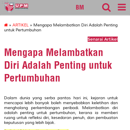
127
BM
»
ARTIKEL
» Mengapa Melambatkan Diri Adalah Penting
untuk Pertumbuhan
Senarai Artikel
Mengapa Melambatkan
Diri Adalah Penting untuk
Pertumbuhan
Dalam dunia yang serba pantas hari ini, kejaran untuk
mencapai lebih banyak boleh menyebabkan keletihan dan
menghalang perkembangan peribadi. Melambatkan diri
adalah penting untuk pertumbuhan, kerana ia memberi
ruang untuk refleksi diri, kesedaran penuh, dan pembuatan
keputusan yang lebih bijak.