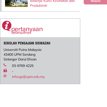
Bekerja: Kunci Kesihatan dan
Tetapan
Produktiviti
SEKOLAH PENGAJIAN SISWAZAH
Universiti Putra Malaysia
43400 UPM Serdang
Selangor Darul Ehsan
03-9769 4225
-
infosgs@upm.edu.my