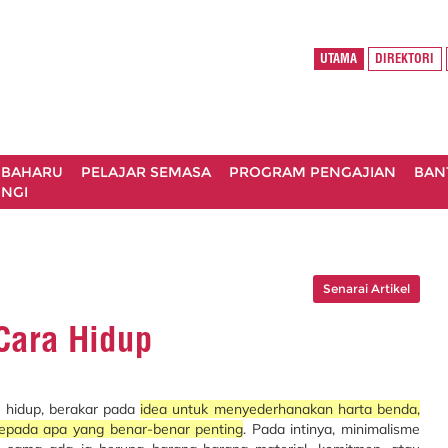
UTAMA
DIREKTORI
 BAHARU
PELAJAR SEMASA
PROGRAM PENGAJIAN
BAN
NGI
Senarai Artikel
Cara Hidup
a hidup, berakar pada
idea untuk menyederhanakan harta benda,
kepada apa yang benar-benar penting
. Pada intinya, minimalisme