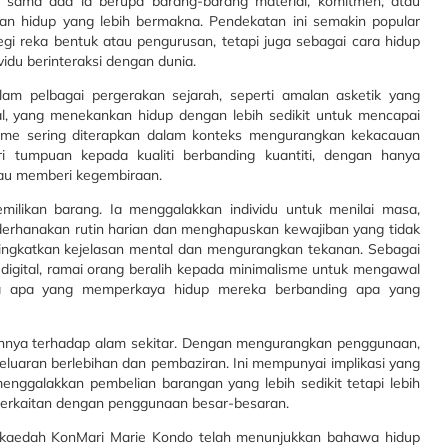
 sama ada ia berupa barang-barang material, komitmen, atau
an hidup yang lebih bermakna. Pendekatan ini semakin popular
egi reka bentuk atau pengurusan, tetapi juga sebagai cara hidup
idu berinteraksi dengan dunia.
lam pelbagai pergerakan sejarah, seperti amalan asketik yang
ual, yang menekankan hidup dengan lebih sedikit untuk mencapai
lisme sering diterapkan dalam konteks mengurangkan kekacauan
i tumpuan kepada kualiti berbanding kuantiti, dengan hanya
au memberi kegembiraan.
ilikan barang. Ia menggalakkan individu untuk menilai masa,
rhanakan rutin harian dan menghapuskan kewajiban yang tidak
ingkatkan kejelasan mental dan mengurangkan tekanan. Sebagai
igital, ramai orang beralih kepada minimalisme untuk mengawal
 apa yang memperkaya hidup mereka berbanding apa yang
annya terhadap alam sekitar. Dengan mengurangkan penggunaan,
luaran berlebihan dan pembaziran. Ini mempunyai implikasi yang
enggalakkan pembelian barangan yang lebih sedikit tetapi lebih
berkaitan dengan penggunaan besar-besaran.
an kaedah KonMari Marie Kondo telah menunjukkan bahawa hidup