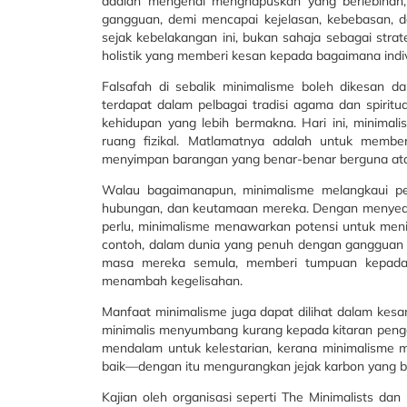
adalah mengenai menghapuskan yang berlebihan,
gangguan, demi mencapai kejelasan, kebebasan, d
sejak kebelakangan ini, bukan sahaja sebagai strat
holistik yang memberi kesan kepada bagaimana indiv
Falsafah di sebalik minimalisme boleh dikesan da
terdapat dalam pelbagai tradisi agama dan spirit
kehidupan yang lebih bermakna. Hari ini, minima
ruang fizikal. Matlamatnya adalah untuk member
menyimpan barangan yang benar-benar berguna at
Walau bagaimanapun, minimalisme melangkaui pem
hubungan, dan keutamaan mereka. Dengan menyede
perlu, minimalisme menawarkan potensi untuk men
contoh, dalam dunia yang penuh dengan gangguan d
masa mereka semula, memberi tumpuan kepada
menambah kegelisahan.
Manfaat minimalisme juga dapat dilihat dalam kes
minimalis menyumbang kurang kepada kitaran penge
mendalam untuk kelestarian, kerana minimalisme m
baik—dengan itu mengurangkan jejak karbon yang 
Kajian oleh organisasi seperti The Minimalists d