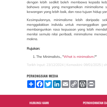
dengan lebih sedikit boleh membawa kepada keba
bahawa orang yang mengamalkan minimalisme ser
kewangan yang lebih baik, dan rasa tujuan hidup yan
Kesimpulannya, minimalisme lebih daripada 
menggalakkan individu untuk menanggalkan g
membangunkan rasa kepuasan yang lebih mendal
menilai semula nilai peribadi, minimalisme mena
makna.
Rujukan:
The Minimalists., "
What is minimalism
?"
Tarikh Input: 23/12/2024 | Kemaskini: 09/01/2025 | s
PERKONGSIAN MEDIA
S
F
T
L
E
C
W
P
h
a
w
i
m
o
o
r
a
c
i
n
a
p
r
i
r
e
t
k
i
y
d
n
e
b
t
e
l
L
P
t
o
e
d
i
r
HUBUNGI KAMI
PERKHIDMATAN D
o
r
I
n
e