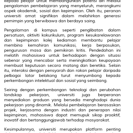
kepada pelajar untuk membangunkan potensi diri melalui
pengalaman pembelajaran yang menyeluruh, merangkumi
aspek akademik, sosial dan kepimpinan. Oleh itu, peranan
universiti amat signifikan dalam melahirkan generasi
pemimpin yang berwibawa dan berdaya saing.
Pengalaman di kampus seperti penglibatan dalam
persatuan, aktiviti kokurikulum, program kesukarelawanan
dan kepimpinan kolej kediaman membantu pelajar
membina kemahiran komunikasi, kerja berpasukan,
pengurusan masa dan pemikiran kritis. Pendedahan ini
melatih mahasiswa untuk berhadapan dengan situasi
sebenar yang mencabar serta meningkatkan keupayaan
membuat keputusan secara matang dan beretika. Selain
itu, interaksi dengan pensyarah dan rakan pelajar daripada
pelbagai latar belakang turut menyumbang kepada
perkembangan intelektual dan sosial yang seimbang.
Seiring dengan perkembangan teknologi dan perubahan
landskap pekerjaan, universiti juga berperanan
menyediakan graduan yang bersedia menghadapi dunia
pekerjaan yang dinamik. Melalui pembelajaran berasaskan
projek, kerjasama dengan industri dan penerapan nilai
kepimpinan, mahasiswa dapat memupuk sikap proaktif,
inovatif dan bertanggungjawab terhadap masyarakat.
Kesimpulannya, universiti merupakan platform penting