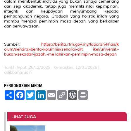
dalam membentuk individu yang bukan sahaja cemerlang
dari segi akademik, tetapi juga memiliki nilai kepimpinan,
integriti dan keupayaan menyumbang kepada
pembangunan negara. Graduan yang holistik inilah yang
mampu menjadi pemimpin masa depan yang berkaliber
dan berwawasan.
Sumber:
https://berita.rtm.gov.my/laporan-khas/k
olum/senarai-berita-kolumnis/senarai-art ikel/universiti-
bukan-sekadar-ijazah,-me lahirkan-pemimpin-masa-depan
Tarikh Input: 26/12/2025 | Kemaskini: 12/01/2026 |
adibbaharudin
PERKONGSIAN MEDIA
S
F
T
L
E
C
W
P
h
a
w
i
m
o
o
r
a
c
i
n
a
p
r
i
r
e
t
k
i
y
d
n
e
b
t
e
l
L
P
t
o
e
d
i
r
LIHAT JUGA
o
r
I
n
e
k
n
k
s
s