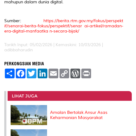
mahupun dalam dunia digital.
Sumber:
https://berita.rtm.gov.my/fokus/perspekt
if/senarai-berita-fokus/perspektif/senar ai-artikel/ramadan-
era-digital-manfaatka n-secara-bijak/
Tarikh Input: 05/02/2026 | Kemaskini: 10/03/2026 |
adibbaharudin
PERKONGSIAN MEDIA
S
F
T
L
E
C
W
P
h
a
w
i
m
o
o
r
a
c
i
n
a
p
r
i
r
e
t
k
i
y
d
n
e
b
t
e
l
L
P
t
o
e
d
i
r
LIHAT JUGA
o
r
I
n
e
k
n
k
s
s
Amalan Bertolak Ansur Asas
Keharmonian Masyarakat