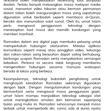
terkawal boleh menyebabkan seseorang lalai daripada
ibadah. Terlalu banyak meluangkan masa melayari media
sosial, menonton video hiburan atau bermain permainan
dalam talian boleh mengurangkan masa yang sepatutnya
digunakan untuk beribadah seperti membaca al-Quran,
berzikir dan menunaikan solat sunat. Oleh itu, umat Islam
perlu mengawal penggunaan teknologi dengan
menetapkan had masa dan memilih kandungan yang
memberi manfaat.
Ramadan dalam era digital juga membuka peluang untuk
memperkukuh hubungan silaturahim. Melalui aplikasi
komunikasi seperti mesej atau panggilan video, keluarga
dan rakan-rakan yang berjauhan dapat saling berhubung,
berkongsi ucapan Ramadan serta menyebarkan semangat
kebaikan. Perkara ini secara tidak langsung membantu
mengeratkan hubungan sesama manusia walaupun
berada di lokasi yang berbeza.
Kesimpulannya, teknologi bukanlah penghalang untuk
menghayati keindahan Ramadan sekiranya digunakan
dengan bijak. Dengan mengutamakan kandungan yang
bermanfaat serta mengawal masa penggunaan gajet,
umat Islam mampu menjadikan teknologi sebagai alat
untuk meningkatkan amalan dan keimanan sepanjang
bulan yang mulia ini. Ramadan seharusnya menjadi masa
terbaik untuk memperbaiki diri, sama ada di dunia nyata