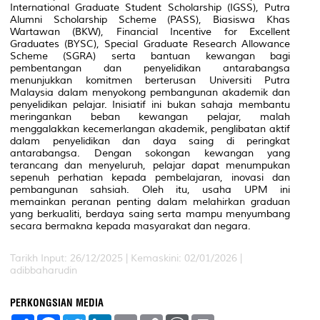
International Graduate Student Scholarship (IGSS), Putra
Alumni Scholarship Scheme (PASS), Biasiswa Khas
Wartawan (BKW), Financial Incentive for Excellent
Graduates (BYSC), Special Graduate Research Allowance
Scheme (SGRA) serta bantuan kewangan bagi
pembentangan dan penyelidikan antarabangsa
menunjukkan komitmen berterusan Universiti Putra
Malaysia dalam menyokong pembangunan akademik dan
penyelidikan pelajar. Inisiatif ini bukan sahaja membantu
meringankan beban kewangan pelajar, malah
menggalakkan kecemerlangan akademik, penglibatan aktif
dalam penyelidikan dan daya saing di peringkat
antarabangsa. Dengan sokongan kewangan yang
terancang dan menyeluruh, pelajar dapat menumpukan
sepenuh perhatian kepada pembelajaran, inovasi dan
pembangunan sahsiah. Oleh itu, usaha UPM ini
memainkan peranan penting dalam melahirkan graduan
yang berkualiti, berdaya saing serta mampu menyumbang
secara bermakna kepada masyarakat dan negara.
Tarikh Input: 26/12/2025 | Kemaskini: 02/01/2026 |
adibbaharudin
PERKONGSIAN MEDIA
S
F
T
L
E
C
W
P