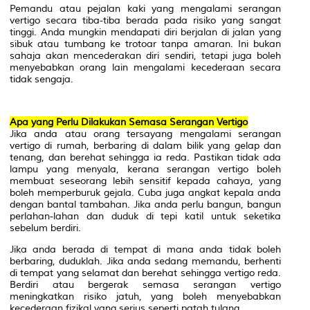
Pemandu atau pejalan kaki yang mengalami serangan
vertigo secara tiba-tiba berada pada risiko yang sangat
tinggi. Anda mungkin mendapati diri berjalan di jalan yang
sibuk atau tumbang ke trotoar tanpa amaran. Ini bukan
sahaja akan mencederakan diri sendiri, tetapi juga boleh
menyebabkan orang lain mengalami kecederaan secara
tidak sengaja.
Apa yang Perlu Dilakukan Semasa Serangan Vertigo
Jika anda atau orang tersayang mengalami serangan
vertigo di rumah, berbaring di dalam bilik yang gelap dan
tenang, dan berehat sehingga ia reda. Pastikan tidak ada
lampu yang menyala, kerana serangan vertigo boleh
membuat seseorang lebih sensitif kepada cahaya, yang
boleh memperburuk gejala. Cuba juga angkat kepala anda
dengan bantal tambahan. Jika anda perlu bangun, bangun
perlahan-lahan dan duduk di tepi katil untuk seketika
sebelum berdiri.
Jika anda berada di tempat di mana anda tidak boleh
berbaring, duduklah. Jika anda sedang memandu, berhenti
di tempat yang selamat dan berehat sehingga vertigo reda.
Berdiri atau bergerak semasa serangan vertigo
meningkatkan risiko jatuh, yang boleh menyebabkan
kecederaan fizikal yang serius seperti patah tulang.