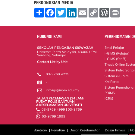
PERKONGSIAN MEDIA
S
F
T
L
E
C
W
P
h
a
w
i
m
o
o
r
a
c
i
n
a
p
r
i
r
e
t
k
i
y
d
n
e
b
t
e
l
L
P
t
o
e
d
i
r
HUBUNGI KAMI
PERKHIDMATAN D
o
r
I
n
e
k
n
k
s
SEKOLAH PENGAJIAN SISWAZAH
Emel Pelajar
s
Universiti Putra Malaysia, 43400 UPM
i-GIMS (Pelajar)
Serdang, Selangor
i-GIMS (Staff)
Contact List by Unit
Thesis Online Syst
Staff and Services
Sistem Putra Sarja
03-9769 4225
Sistem e-Claim
KM Portal
-
Sistem Permohonan
infosgs@upm.edu.my
PRiMS
TALIAN KECEMASAN (24 JAM)
iCRiS
PUSAT POLIS BANTUAN
& KESELAMATAN UNIVERSITI
03-9769 4999 | 03-9769
1399
03-9769 1999
Bantuan
Penafian
Dasar Keselamatan
Dasar Privasi
Ha