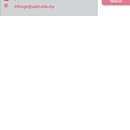
Tetapan
infosgs@upm.edu.my