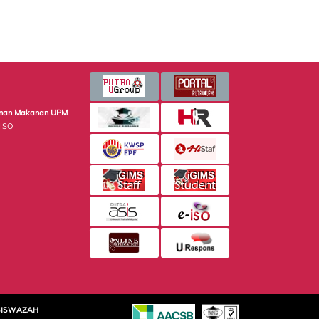
minan Makanan UPM
 ISO
SISWAZAH