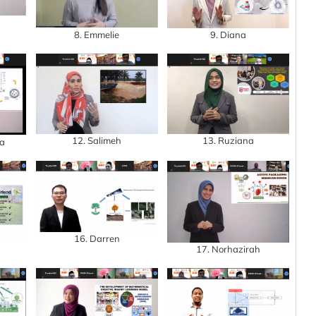
8. Emmelie
9. Diana
13. Ruziana
12. Salimeh
za
16. Darren
17. Norhazirah