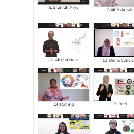
6. Sharifah Aliya
7. Siti Fatimah
10. Ahsani Majid
11. Diana Suhai
15. Baiti
14. Rathna