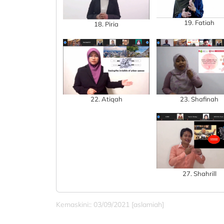
19. Fatiah
18. Piria
22. Atiqah
23. Shafinah
27. Shahrill
Kemaskini:: 03/09/2021 [aslamiah]