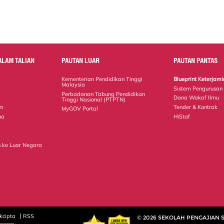
ALAM TALIAN
PAUTAN LUAR
PAUTAN PANTAS
Kementerian Pendidikan Tinggi
Blueprint Keterja
Malaysia
Sistem Pengurusan
Perbadanan Tabung Pendidikan
Dana Wakaf Ilmu
Tinggi Nasional (PTPTN)
em
Tender & Kontrak
MyGOV Portal
na
HiStaf
 ke Luar Negara
kcipta
RSS
© 2026 SEKOLAH PENGAJIAN 