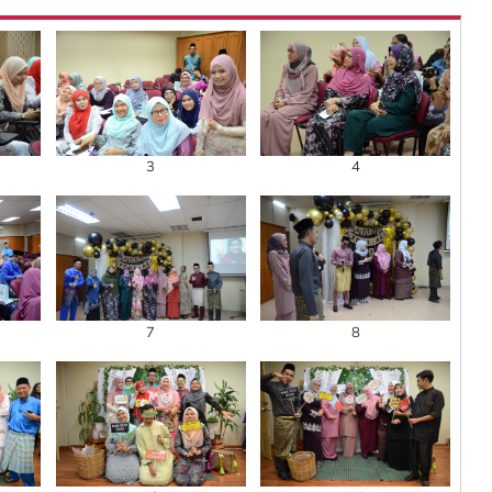
3
4
7
8