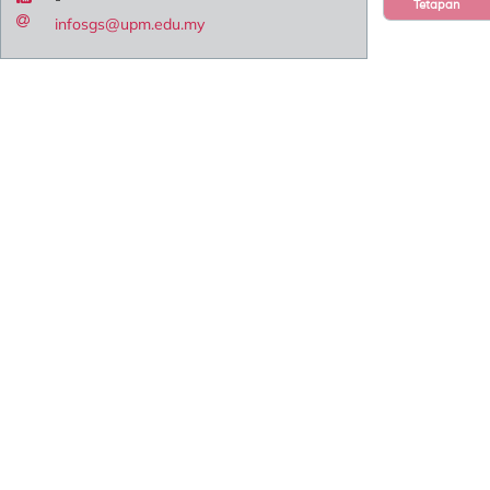
Tetapan
infosgs@upm.edu.my