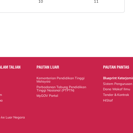
10
11
ALAM TALIAN
PAUTAN LUAR
PAUTAN PANTAS
Kementerian Pendidikan Tinggi
Blueprint Keterja
Malaysia
Sistem Pengurusan
Perbadanan Tabung Pendidikan
Dana Wakaf Ilmu
Tinggi Nasional (PTPTN)
em
Tender & Kontrak
MyGOV Portal
na
HiStaf
 ke Luar Negara