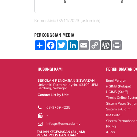
8
9
Kemaskini:: 02/11/2023 [aslamiah]
PERKONGSIAN MEDIA
S
F
T
L
E
C
W
P
h
a
w
i
m
o
o
r
a
c
i
n
a
p
r
i
r
e
t
k
i
y
d
n
e
b
t
e
l
L
P
t
o
e
d
i
r
HUBUNGI KAMI
PERKHIDMATAN D
o
r
I
n
e
k
n
k
s
SEKOLAH PENGAJIAN SISWAZAH
Emel Pelajar
s
Universiti Putra Malaysia, 43400 UPM
i-GIMS (Pelajar)
Serdang, Selangor
i-GIMS (Staff)
Contact List by Unit
Thesis Online Syst
Staff and Services
Sistem Putra Sarja
03-9769 4225
Sistem e-Claim
KM Portal
-
Sistem Permohonan
infosgs@upm.edu.my
PRiMS
TALIAN KECEMASAN (24 JAM)
iCRiS
PUSAT POLIS BANTUAN