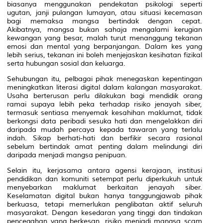
biasanya menggunakan pendekatan psikologi seperti
ugutan, janji pulangan lumayan, atau situasi kecemasan
bagi memaksa mangsa bertindak dengan cepat.
Akibatnya, mangsa bukan sahaja mengalami kerugian
kewangan yang besar, malah turut menanggung tekanan
emosi dan mental yang berpanjangan. Dalam kes yang
lebih serius, tekanan ini boleh menjejaskan kesihatan fizikal
serta hubungan sosial dan keluarga.
Sehubungan itu, pelbagai pihak menegaskan kepentingan
meningkatkan literasi digital dalam kalangan masyarakat.
Usaha berterusan perlu dilakukan bagi mendidik orang
ramai supaya lebih peka terhadap risiko jenayah siber,
termasuk sentiasa menyemak kesahihan maklumat, tidak
berkongsi data peribadi sesuka hati dan mengelakkan diri
daripada mudah percaya kepada tawaran yang terlalu
indah. Sikap berhati-hati dan berfikir secara rasional
sebelum bertindak amat penting dalam melindungi diri
daripada menjadi mangsa penipuan.
Selain itu, kerjasama antara agensi kerajaan, institusi
pendidikan dan komuniti setempat perlu diperkukuh untuk
menyebarkan maklumat berkaitan jenayah siber.
Keselamatan digital bukan hanya tanggungjawab pihak
berkuasa, tetapi memerlukan penglibatan aktif seluruh
masyarakat. Dengan kesedaran yang tinggi dan tindakan
pencegahan yang berkesan, risiko menjadi mangsa scam