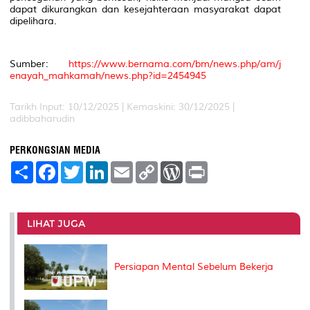
dapat dikurangkan dan kesejahteraan masyarakat dapat
dipelihara.
Sumber:
https://www.bernama.com/bm/news.php/am/j
enayah_mahkamah/news.php?id=2454945
Tarikh Input: 10/12/2025 | Kemaskini: 30/12/2025 |
adibbaharudin
PERKONGSIAN MEDIA
S
F
T
L
E
C
W
P
h
a
w
i
m
o
o
r
a
c
i
n
a
p
r
i
r
e
t
k
i
y
d
n
e
b
t
e
l
L
P
t
o
e
d
i
r
LIHAT JUGA
o
r
I
n
e
k
n
k
s
s
Persiapan Mental Sebelum Bekerja