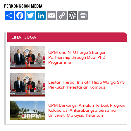
PERKONGSIAN MEDIA
S
F
T
L
E
C
W
P
h
a
w
i
m
o
o
r
a
c
i
n
a
p
r
i
r
e
t
k
i
y
d
n
e
b
t
e
l
L
P
t
o
e
d
i
r
LIHAT JUGA
o
r
I
n
e
k
n
k
s
s
UPM and NTU Forge Stronger
Partnership through Dual PhD
Programme
Lestari Herba: Inisiatif Hijau Warga SPS
Perkukuh Kelestarian Kampus
UPM Berkongsi Amalan Terbaik Program
Kolaborasi Antarabangsa bersama
Universiti Malaysia Kelantan