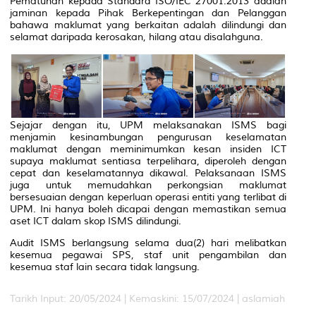
Pematuhan kepada Standard ISO/IEC 27001:2013 adalah
jaminan kepada Pihak Berkepentingan dan Pelanggan
bahawa maklumat yang berkaitan adalah dilindungi dan
selamat daripada kerosakan, hilang atau disalahguna.
Sejajar dengan itu, UPM melaksanakan ISMS bagi
menjamin kesinambungan pengurusan keselamatan
maklumat dengan meminimumkan kesan insiden ICT
supaya maklumat sentiasa terpelihara, diperoleh dengan
cepat dan keselamatannya dikawal. Pelaksanaan ISMS
juga untuk memudahkan perkongsian maklumat
bersesuaian dengan keperluan operasi entiti yang terlibat di
UPM. Ini hanya boleh dicapai dengan memastikan semua
aset ICT dalam skop ISMS dilindungi.
Audit ISMS berlangsung selama dua(2) hari melibatkan
kesemua pegawai SPS, staf unit pengambilan dan
kesemua staf lain secara tidak langsung.
Tarikh Input: 20/05/2024 |
Kemaskini: 15/07/2024 | aslamiah