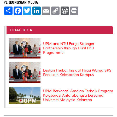
PERKONGSIAN MEDIA
S
F
T
L
E
C
W
P
h
a
w
i
m
o
o
r
a
c
i
n
a
p
r
i
r
e
t
k
i
y
d
n
e
b
t
e
l
L
P
t
o
e
d
i
r
LIHAT JUGA
o
r
I
n
e
k
n
k
s
s
UPM and NTU Forge Stronger
Partnership through Dual PhD
Programme
Lestari Herba: Inisiatif Hijau Warga SPS
Perkukuh Kelestarian Kampus
UPM Berkongsi Amalan Terbaik Program
Kolaborasi Antarabangsa bersama
Universiti Malaysia Kelantan