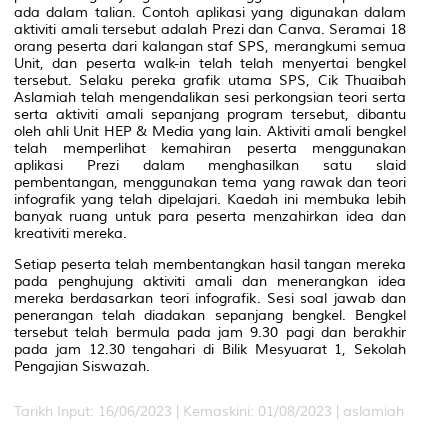
ada dalam talian. Contoh aplikasi yang digunakan dalam
aktiviti amali tersebut adalah Prezi dan Canva. Seramai 18
orang peserta dari kalangan staf SPS, merangkumi semua
Unit, dan peserta
walk-in
telah telah menyertai bengkel
tersebut. Selaku pereka grafik utama SPS, Cik Thuaibah
Aslamiah telah mengendalikan sesi perkongsian teori serta
serta aktiviti amali sepanjang program tersebut, dibantu
oleh ahli Unit HEP & Media yang lain. Aktiviti amali bengkel
telah memperlihat kemahiran peserta menggunakan
aplikasi Prezi dalam menghasilkan satu slaid
pembentangan, menggunakan tema yang rawak dan teori
infografik yang telah dipelajari. Kaedah ini membuka lebih
banyak ruang untuk para peserta menzahirkan idea dan
kreativiti mereka.
Setiap peserta telah membentangkan hasil tangan mereka
pada penghujung aktiviti amali dan menerangkan idea
mereka berdasarkan teori infografik. Sesi soal jawab dan
penerangan telah diadakan sepanjang bengkel. Bengkel
tersebut telah bermula pada jam 9.30 pagi dan berakhir
pada jam 12.30 tengahari di Bilik Mesyuarat 1, Sekolah
Pengajian Siswazah.
Tarikh Input: 16/06/2023 |
Kemaskini: 01/08/2023 | aslamiah