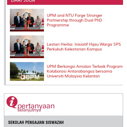
LIHAT JUGA
o
r
I
n
e
k
n
k
s
s
UPM and NTU Forge Stronger
Partnership through Dual PhD
Programme
Lestari Herba: Inisiatif Hijau Warga SPS
Perkukuh Kelestarian Kampus
UPM Berkongsi Amalan Terbaik Program
Kolaborasi Antarabangsa bersama
Universiti Malaysia Kelantan
SEKOLAH PENGAJIAN SISWAZAH