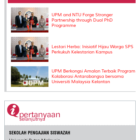
o
r
I
n
e
k
n
k
s
s
UPM and NTU Forge Stronger
Partnership through Dual PhD
Programme
Lestari Herba: Inisiatif Hijau Warga SPS
Perkukuh Kelestarian Kampus
UPM Berkongsi Amalan Terbaik Program
Kolaborasi Antarabangsa bersama
Universiti Malaysia Kelantan
SEKOLAH PENGAJIAN SISWAZAH