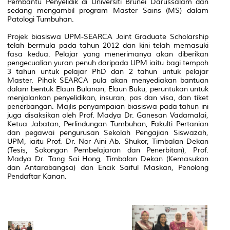
Pembantu Penyelidik di Universiti Brunei Darussalam dan
sedang mengambil program Master Sains (MS) dalam
Patologi Tumbuhan.
Projek biasiswa UPM-SEARCA Joint Graduate Scholarship
telah bermula pada tahun 2012 dan kini telah memasuki
fasa kedua. Pelajar yang menerimanya akan diberikan
pengecualian yuran penuh daripada UPM iaitu bagi tempoh
3 tahun untuk pelajar PhD dan 2 tahun untuk pelajar
Master. Pihak SEARCA pula akan menyediakan bantuan
dalam bentuk Elaun Bulanan, Elaun Buku, peruntukan untuk
menjalankan penyelidikan, insuran, pas dan visa, dan tiket
penerbangan. Majlis penyampaian biasiswa pada tahun ini
juga disaksikan oleh Prof. Madya Dr. Ganesan Vadamalai,
Ketua Jabatan, Perlindungan Tumbuhan, Fakulti Pertanian
dan pegawai pengurusan Sekolah Pengajian Siswazah,
UPM, iaitu Prof. Dr. Nor Aini Ab. Shukor, Timbalan Dekan
(Tesis, Sokongan Pembelajaran dan Penerbitan), Prof.
Madya Dr. Tang Sai Hong, Timbalan Dekan (Kemasukan
dan Antarabangsa) dan Encik Saiful Maskan, Penolong
Pendaftar Kanan.