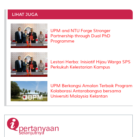
r
e
t
k
i
y
d
n
e
b
t
e
l
L
P
t
o
e
d
i
r
LIHAT JUGA
o
r
I
n
e
k
n
k
s
s
UPM and NTU Forge Stronger
Partnership through Dual PhD
Programme
Lestari Herba: Inisiatif Hijau Warga SPS
Perkukuh Kelestarian Kampus
UPM Berkongsi Amalan Terbaik Program
Kolaborasi Antarabangsa bersama
Universiti Malaysia Kelantan