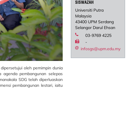
SISWAZAH
Universiti Putra
Malaysia
43400 UPM Serdang
Selangor Darul Ehsan
03-9769 4225
-
infosgs@upm.edu.my
ipersetujui oleh pemimpin dunia
da agenda pembangunan selepas
manakala SDG telah diperluaskan
ensi pembangunan lestari, iaitu