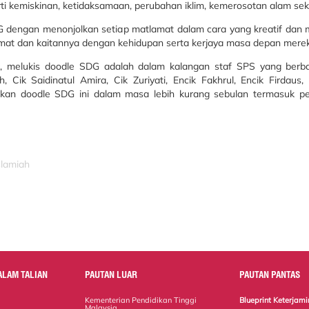
rti kemiskinan, ketidaksamaan, perubahan iklim, kemerosotan alam sek
 dengan menonjolkan setiap matlamat dalam cara yang kreatif dan me
amat dan kaitannya dengan kehidupan serta kerjaya masa depan mere
ar, melukis doodle SDG adalah dalam kalangan staf SPS yang ber
, Cik Saidinatul Amira, Cik Zuriyati, Encik Fakhrul, Encik Firdaus,
kan doodle SDG ini dalam masa lebih kurang sebulan termasuk p
slamiah
ALAM TALIAN
PAUTAN LUAR
PAUTAN PANTAS
Kementerian Pendidikan Tinggi
Blueprint Keterja
Malaysia