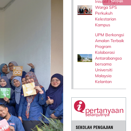
Inisiatif Hijau
Tetapan
Warga SPS
Perkukuh
Kelestarian
Kampus
UPM Berkongsi
Amalan Terbaik
Program
Kolaborasi
Antarabangsa
bersama
Universiti
Malaysia
Kelantan
SEKOLAH PENGAJIAN