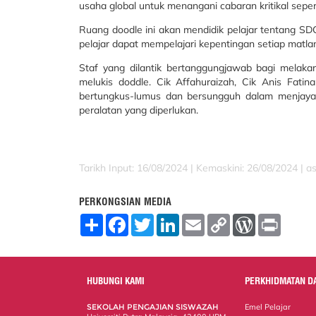
usaha global untuk menangani cabaran kritikal sepe
Ruang doodle ini akan mendidik pelajar tentang SDG
pelajar dapat mempelajari kepentingan setiap matl
Staf yang dilantik bertanggungjawab bagi melak
melukis doddle. Cik Affahuraizah, Cik Anis Fatinah
bertungkus-lumus dan bersungguh dalam menjaya
peralatan yang diperlukan.
Tarikh Input: 16/08/2024 |
Kemaskini: 26/08/2024 | a
PERKONGSIAN MEDIA
S
F
T
L
E
C
W
P
h
a
w
i
m
o
o
r
a
c
i
n
a
p
r
i
r
e
t
k
i
y
d
n
e
b
t
e
l
L
P
t
o
e
d
i
r
HUBUNGI KAMI
PERKHIDMATAN D
o
r
I
n
e
k
n
k
s
SEKOLAH PENGAJIAN SISWAZAH
Emel Pelajar
s