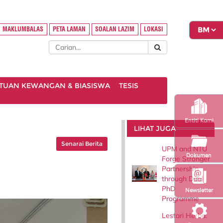
MAKLUMBALAS
PETA LAMAN
SOALAN LAZIM
LOKASI
TUAN KEWANGAN & BIASISWA
TESIS
Entiti Kami
LIHAT JUGA
Senarai Berita
UPM and NTU
Dokumen
Forge Stronger
Partnership
through Dual
PhD
Newsletter
Programme
Lestari Herba: