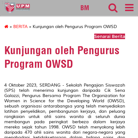
127
BM
»
BERITA
» Kunjungan oleh Pengurus Program OWSD
Senarai Berita
Kunjungan oleh Pengurus
Program OWSD
4 Oktober 2023, SERDANG - Sekolah Pengajian Siswazah
(SPS) telah menerima kunjungan daripada Cik Sena
Galazzi, Pengurus Bersama Program
The Organization for
Women in Science for the Developing World
(OWSD),
sebuah organisasi antarabangsa yang telah menyediakan
latihan penyelidikan, pembangunan kerjaya, dan peluang
rangkaian untuk ahli sains wanita di seluruh dunia
membangun pada peringkat berbeza dalam kerjaya
mereka sejak tahun 1998. OWSD telah menyokong lebih
daripada 470 ahli sains wanita dari negara-negara yang
menghadapi ketidaksetaraan dalam bidang sains dan