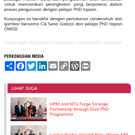
untuk memastikan peningkatan yang berpotensi dalam
proses pengurusan dengan pelajar PhD tajaan.
Kunjungan ini berakhir dengan pertukaran cenderahati dan
gambar bersama Cik Sena Galazzi dan pelajar PhD tajaan
OWSD.
Tarikh Input: 02/10/2023 |
Kemaskini: 14/12/2023 | aslamiah
PERKONGSIAN MEDIA
S
F
T
L
E
C
W
P
h
a
w
i
m
o
o
r
a
c
i
n
a
p
r
i
r
e
t
k
i
y
d
n
e
b
t
e
l
L
P
t
o
e
d
i
r
LIHAT JUGA
o
r
I
n
e
k
n
k
s
s
UPM and NTU Forge Stronger
Partnership through Dual PhD
Programme
Lestari Herba: Inisiatif Hijau Warga SPS