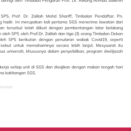
diiringi oleh Timbalan Pengarah Prof. Dr. Awang Ahmad Sallehin
S, Prof. Dr. Zalilah Mohd Shariff, Timbalan Pendaftar; Pn.
 hadir. Ini merupakan kali pertama SGS menerima lawatan dari
n tersebut telah diikuti dengan pembentangan latar belakang
leh SPS oleh Prof.Dr. Zalilah dan tiga (3) orang Timbalan Dekan
leh SPS berikutan dengan penularan wabak Covid19, seperti
rsebut untuk memahaminya secara lebih lanjut. Mesyuarat itu
 universiti, khususnya dalam penyelidikan, program dwi/ijazah
erja setiap unit di SGS dan disajikan dengan makan tengah hari
ma kakitangan SGS.
slamiah