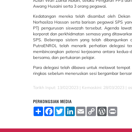
Azlan Wan Zainal Abidin, selaku Pengarah PPS dan 
Awang Husaini serta 3 orang pegawai.
Kedatangan mereka telah disambut oleh Dekan SP
Norhasliza Hassan serta barisan pegawai SPS yang
PTJ pengurusan siswazah tersebut. Agenda lawata
korporat dan perkhidmatan semasa yang ditawarkan o
SPS. Beberapa sistem yang telah dibangunkan o
PutraENROL telah menarik perhatian delegasi te
membincangkan potensi kerjasama antara kedua-dua
bersama, dan pertukaran pelajar.
Para delegasi telah dibawa untuk melawat tempat k
ringkas sebelum meneruskan sesi bergambar bersa
Tarikh Input: 13/02/2023 |
Kemaskini: 28/03/2023 | a
PERKONGSIAN MEDIA
S
F
T
L
E
C
W
P
h
a
w
i
m
o
o
r
a
c
i
n
a
p
r
i
r
e
t
k
i
y
d
n
e
b
t
e
l
L
P
t