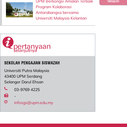
UPM Berkongsi Amalan Terbaik
Tetapan
Program Kolaborasi
Antarabangsa bersama
Universiti Malaysia Kelantan
SEKOLAH PENGAJIAN SISWAZAH
Universiti Putra Malaysia
43400 UPM Serdang
Selangor Darul Ehsan
03-9769 4225
-
infosgs@upm.edu.my