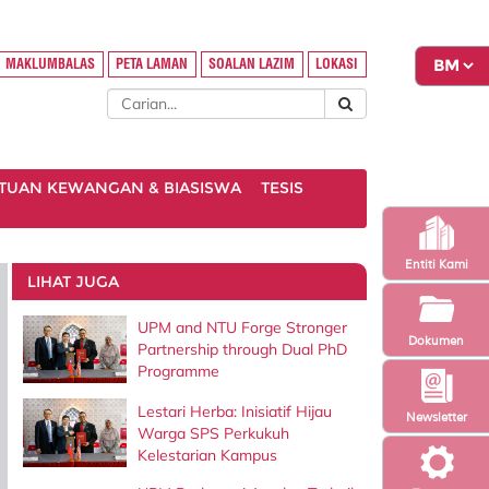
MAKLUMBALAS
PETA LAMAN
SOALAN LAZIM
LOKASI
TUAN KEWANGAN & BIASISWA
TESIS
Entiti Kami
LIHAT JUGA
UPM and NTU Forge Stronger
Dokumen
Partnership through Dual PhD
Programme
Lestari Herba: Inisiatif Hijau
Newsletter
Warga SPS Perkukuh
Kelestarian Kampus