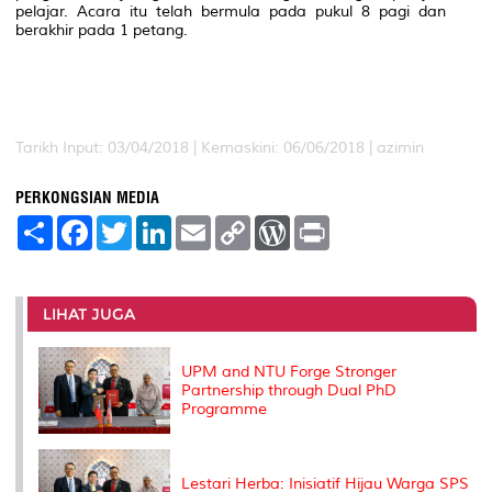
pelajar. Acara itu telah bermula pada pukul 8 pagi dan
berakhir pada 1 petang.
Tarikh Input: 03/04/2018 |
Kemaskini: 06/06/2018 | azimin
PERKONGSIAN MEDIA
S
F
T
L
E
C
W
P
h
a
w
i
m
o
o
r
a
c
i
n
a
p
r
i
r
e
t
k
i
y
d
n
e
b
t
e
l
L
P
t
o
e
d
i
r
LIHAT JUGA
o
r
I
n
e
k
n
k
s
s
UPM and NTU Forge Stronger
Partnership through Dual PhD
Programme
Lestari Herba: Inisiatif Hijau Warga SPS