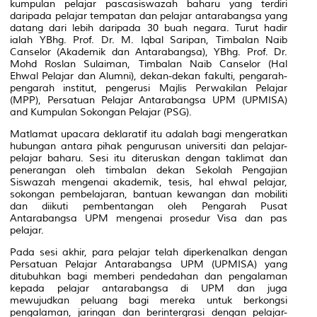
kumpulan pelajar pascasiswazah baharu yang terdiri
daripada pelajar tempatan dan pelajar antarabangsa yang
datang dari lebih daripada 30 buah negara. Turut hadir
ialah YBhg. Prof. Dr. M. Iqbal Saripan, Timbalan Naib
Canselor (Akademik dan Antarabangsa), YBhg. Prof. Dr.
Mohd Roslan Sulaiman, Timbalan Naib Canselor (Hal
Ehwal Pelajar dan Alumni), dekan-dekan fakulti, pengarah-
pengarah institut, pengerusi Majlis Perwakilan Pelajar
(MPP), Persatuan Pelajar Antarabangsa UPM (UPMISA)
and Kumpulan Sokongan Pelajar (PSG).
Matlamat upacara deklaratif itu adalah bagi mengeratkan
hubungan antara pihak pengurusan universiti dan pelajar-
pelajar baharu. Sesi itu diteruskan dengan taklimat dan
penerangan oleh timbalan dekan Sekolah Pengajian
Siswazah mengenai akademik, tesis, hal ehwal pelajar,
sokongan pembelajaran, bantuan kewangan dan mobiliti
dan diikuti pembentangan oleh Pengarah Pusat
Antarabangsa UPM mengenai prosedur Visa dan pas
pelajar.
Pada sesi akhir, para pelajar telah diperkenalkan dengan
Persatuan Pelajar Antarabangsa UPM (UPMISA) yang
ditubuhkan bagi memberi pendedahan dan pengalaman
kepada pelajar antarabangsa di UPM dan juga
mewujudkan peluang bagi mereka untuk berkongsi
pengalaman, jaringan dan berintergrasi dengan pelajar-