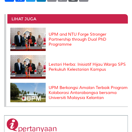
a
c
i
n
a
p
r
i
r
e
t
k
i
y
d
n
e
b
t
e
l
L
P
t
o
e
d
i
r
LIHAT JUGA
o
r
I
n
e
k
n
k
s
s
UPM and NTU Forge Stronger
Partnership through Dual PhD
Programme
Lestari Herba: Inisiatif Hijau Warga SPS
Perkukuh Kelestarian Kampus
UPM Berkongsi Amalan Terbaik Program
Kolaborasi Antarabangsa bersama
Universiti Malaysia Kelantan