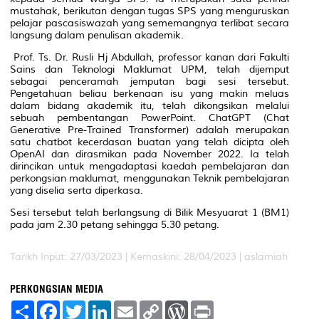
mustahak, berikutan dengan tugas SPS yang menguruskan
pelajar pascasiswazah yang sememangnya terlibat secara
langsung dalam penulisan akademik.
Prof. Ts. Dr. Rusli Hj Abdullah, professor kanan dari Fakulti
Sains dan Teknologi Maklumat UPM, telah dijemput
sebagai penceramah jemputan bagi sesi tersebut.
Pengetahuan beliau berkenaan isu yang makin meluas
dalam bidang akademik itu, telah dikongsikan melalui
sebuah pembentangan PowerPoint.
ChatGPT (Chat
Generative Pre-Trained Transformer)
adalah merupakan
satu
chatbot
kecerdasan buatan yang telah dicipta oleh
OpenAI dan dirasmikan pada November 2022. Ia telah
dirincikan untuk mengadaptasi kaedah pembelajaran dan
perkongsian maklumat, menggunakan Teknik pembelajaran
yang diselia serta diperkasa.
Sesi tersebut telah berlangsung di Bilik Mesyuarat 1 (BM1)
pada jam 2.30 petang sehingga 5.30 petang.
Tarikh Input: 27/03/2023 |
Kemaskini: 28/04/2023 | aslamiah
PERKONGSIAN MEDIA
S
F
T
L
E
C
W
P
h
a
w
i
m
o
o
r