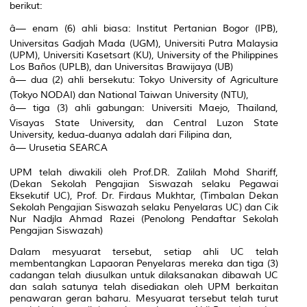
berikut:
â— enam (6) ahli biasa: Institut Pertanian Bogor (IPB),
Universitas Gadjah Mada (UGM), Universiti Putra Malaysia
(UPM), Universiti Kasetsart (KU), University of the Philippines
Los Baños (UPLB), dan Universitas Brawijaya (UB)
â— dua (2) ahli bersekutu: Tokyo University of Agriculture
(Tokyo NODAI) dan National Taiwan University (NTU),
â— tiga (3) ahli gabungan: Universiti Maejo, Thailand,
Visayas State University, dan Central Luzon State
University, kedua-duanya adalah dari Filipina dan,
â— Urusetia SEARCA
UPM telah diwakili oleh Prof.DR. Zalilah Mohd Shariff,
(Dekan Sekolah Pengajian Siswazah selaku Pegawai
Eksekutif UC), Prof. Dr. Firdaus Mukhtar, (Timbalan Dekan
Sekolah Pengajian Siswazah selaku Penyelaras UC) dan Cik
Nur Nadjla Ahmad Razei (Penolong Pendaftar Sekolah
Pengajian Siswazah)
Dalam mesyuarat tersebut, setiap ahli UC telah
membentangkan Lapaoran Penyelaras mereka dan tiga (3)
cadangan telah diusulkan untuk dilaksanakan dibawah UC
dan salah satunya telah disediakan oleh UPM berkaitan
penawaran geran baharu. Mesyuarat tersebut telah turut