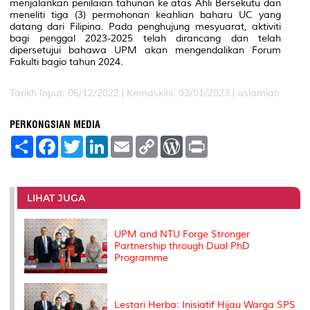
menjalankan penilaian tahunan ke atas Ahli Bersekutu dan
meneliti tiga (3) permohonan keahlian baharu UC yang
datang dari Filipina. Pada penghujung mesyuarat, aktiviti
bagi penggal 2023-2025 telah dirancang dan telah
dipersetujui bahawa UPM akan mengendalikan Forum
Fakulti bagio tahun 2024.
Tarikh Input: 06/12/2022 |
Kemaskini: 03/01/2023 | aslamiah
PERKONGSIAN MEDIA
S
F
T
L
E
C
W
P
h
a
w
i
m
o
o
r
a
c
i
n
a
p
r
i
r
e
t
k
i
y
d
n
e
b
t
e
l
L
P
t
o
e
d
i
r
LIHAT JUGA
o
r
I
n
e
k
n
k
s
s
UPM and NTU Forge Stronger
Partnership through Dual PhD
Programme
Lestari Herba: Inisiatif Hijau Warga SPS