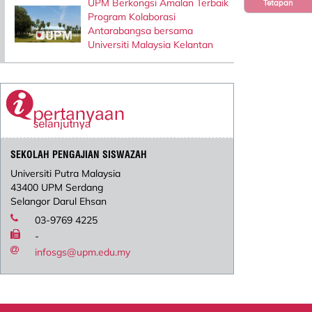
UPM Berkongsi Amalan Terbaik
Tetapan
Program Kolaborasi
Antarabangsa bersama
Universiti Malaysia Kelantan
SEKOLAH PENGAJIAN SISWAZAH
Universiti Putra Malaysia
43400 UPM Serdang
Selangor Darul Ehsan
03-9769 4225
-
infosgs@upm.edu.my