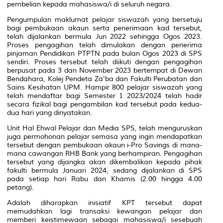
pembelian kepada mahasiswa/i di seluruh negara.
Pengumpulan maklumat pelajar siswazah yang bersetuju
bagi pembukaan akaun serta penerimaan kad tersebut,
telah dijalankan bermula Jun 2022 sehingga Ogos 2023.
Proses pengagihan telah dimulakan dengan penerima
pinjaman Pendidikan PTPTN pada bulan Ogos 2023 di SPS
sendiri. Proses tersebut telah diikuti dengan pengagihan
berpusat pada 3 dan November 2023 bertempat di Dewan
Bendahara, Kolej Pendeta Za’ba dan Fakulti Perubatan dan
Sains Kesihatan UPM. Hampir 800 pelajar siswazah yang
telah mendaftar bagi Semester 1 2023/2024 telah hadir
secara fizikal bagi pengambilan kad tersebut pada kedua-
dua hari yang dinyatakan.
Unit Hal Ehwal Pelajar dan Media SPS, telah menguruskan
juga permohonan pelajar semasa yang ingin mendapatkan
tersebut dengan pembukaan akaun
i-Pro Savings
di mana-
mana cawangan RHB Bank yang berhampiran. Pengagihan
tersebut yang dijangka akan dikembalikan kepada pihak
fakulti bermula Januari 2024, sedang dijalankan di SPS
pada setiap hari Rabu dan Khamis (2.00 hingga 4.00
petang).
Adalah diharapkan inisiatif KPT tersebut dapat
memudahkan lagi transaksi kewangan pelajar dan
memberi keistimewaan sebagai mahasiswa/i sesebuah