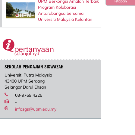
UPM Berkongsi Amalan Terbaik
Tetapan
Program Kolaborasi
Antarabangsa bersama
Universiti Malaysia Kelantan
SEKOLAH PENGAJIAN SISWAZAH
Universiti Putra Malaysia
43400 UPM Serdang
Selangor Darul Ehsan
03-9769 4225
-
infosgs@upm.edu.my