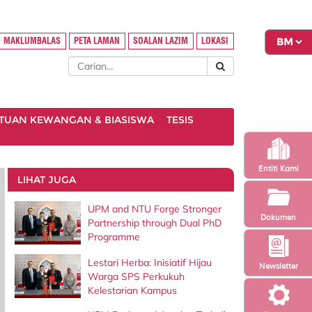
MAKLUMBALAS
PETA LAMAN
SOALAN LAZIM
LOKASI
TUAN KEWANGAN & BIASISWA
TESIS
Entiti Kami
LIHAT JUGA
UPM and NTU Forge Stronger
Dokumen
Partnership through Dual PhD
Programme
Lestari Herba: Inisiatif Hijau
Newsletter
Warga SPS Perkukuh
Kelestarian Kampus