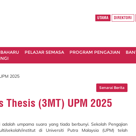
UTAMA
DIREKTORI
 BAHARU
PELAJAR SEMASA
PROGRAM PENGAJIAN
BAN
NGI
) UPM 2025
Senarai Berita
es Thesis (3MT) UPM 2025
i adalah umpama suara yang tiada berbunyi. Sekolah Pengajian
/sekolah/institut di Universiti Putra Malaysia (UPM) telah