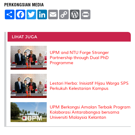
PERKONGSIAN MEDIA
S
F
T
L
E
C
W
P
h
a
w
i
m
o
o
r
a
c
i
n
a
p
r
i
r
e
t
k
i
y
d
n
e
b
t
e
l
L
P
t
o
e
d
i
r
LIHAT JUGA
o
r
I
n
e
k
n
k
s
s
UPM and NTU Forge Stronger
Partnership through Dual PhD
Programme
Lestari Herba: Inisiatif Hijau Warga SPS
Perkukuh Kelestarian Kampus
UPM Berkongsi Amalan Terbaik Program
Kolaborasi Antarabangsa bersama
Universiti Malaysia Kelantan