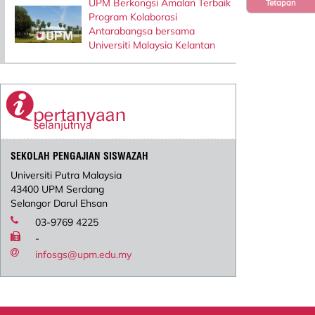
UPM Berkongsi Amalan Terbaik
Tetapan
Program Kolaborasi
Antarabangsa bersama
Universiti Malaysia Kelantan
SEKOLAH PENGAJIAN SISWAZAH
Universiti Putra Malaysia
43400 UPM Serdang
Selangor Darul Ehsan
03-9769 4225
-
infosgs@upm.edu.my