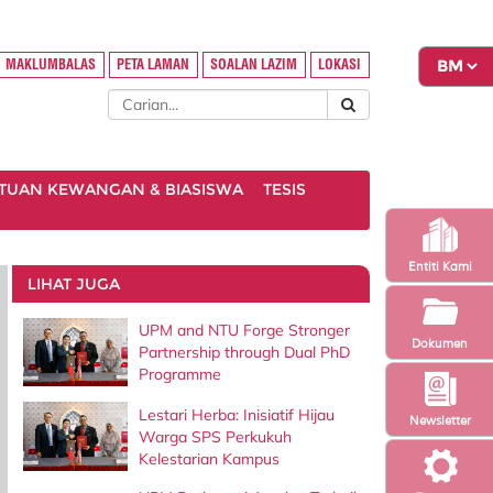
MAKLUMBALAS
PETA LAMAN
SOALAN LAZIM
LOKASI
TUAN KEWANGAN & BIASISWA
TESIS
Entiti Kami
LIHAT JUGA
UPM and NTU Forge Stronger
Dokumen
Partnership through Dual PhD
Programme
Lestari Herba: Inisiatif Hijau
Newsletter
Warga SPS Perkukuh
Kelestarian Kampus