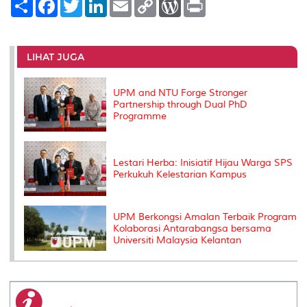
S
F
T
L
E
C
W
P
h
a
w
i
m
o
o
r
a
c
i
n
a
p
r
i
r
e
t
k
i
y
d
n
e
b
t
e
l
L
P
t
o
e
d
i
r
LIHAT JUGA
o
r
I
n
e
k
n
k
s
s
UPM and NTU Forge Stronger
Partnership through Dual PhD
Programme
Lestari Herba: Inisiatif Hijau Warga SPS
Perkukuh Kelestarian Kampus
UPM Berkongsi Amalan Terbaik Program
Kolaborasi Antarabangsa bersama
Universiti Malaysia Kelantan