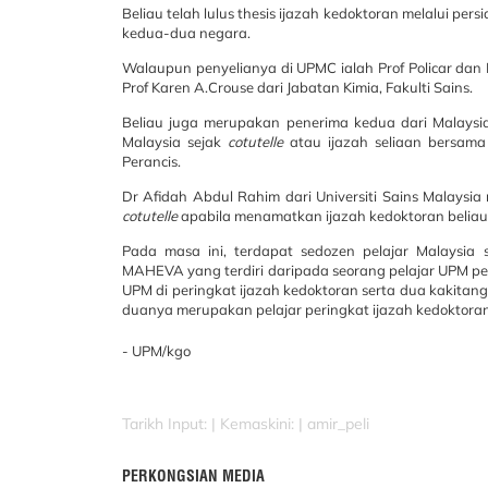
Beliau telah lulus thesis ijazah kedoktoran melalui pe
kedua-dua negara.
Walaupun penyelianya di UPMC ialah Prof Policar dan 
Prof Karen A.Crouse dari Jabatan Kimia, Fakulti Sains.
Beliau juga merupakan penerima kedua dari Malaysi
Malaysia sejak
cotutelle
atau ijazah seliaan bersama
Perancis.
Dr Afidah Abdul Rahim dari Universiti Sains Malays
cotutelle
apabila menamatkan ijazah kedoktoran beliau d
Pada masa ini, terdapat sedozen pelajar Malaysia
MAHEVA yang terdiri daripada seorang pelajar UPM peri
UPM di peringkat ijazah kedoktoran serta dua kakitan
duanya merupakan pelajar peringkat ijazah kedoktoran
- UPM/kgo
Tarikh Input: |
Kemaskini: | amir_peli
PERKONGSIAN MEDIA