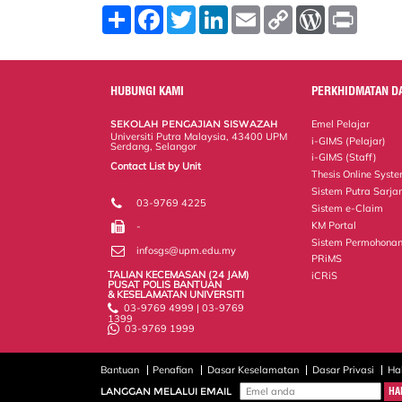
S
F
T
L
E
C
W
P
h
a
w
i
m
o
o
r
a
c
i
n
a
p
r
i
r
e
t
k
i
y
d
n
e
b
t
e
l
L
P
t
o
e
d
i
r
HUBUNGI KAMI
PERKHIDMATAN D
o
r
I
n
e
k
n
k
s
SEKOLAH PENGAJIAN SISWAZAH
Emel Pelajar
s
Universiti Putra Malaysia, 43400 UPM
i-GIMS (Pelajar)
Serdang, Selangor
i-GIMS (Staff)
Contact List by Unit
Thesis Online Syst
Staff and Services
Sistem Putra Sarja
03-9769 4225
Sistem e-Claim
KM Portal
-
Sistem Permohonan
infosgs@upm.edu.my
PRiMS
TALIAN KECEMASAN (24 JAM)
iCRiS
PUSAT POLIS BANTUAN
& KESELAMATAN UNIVERSITI
03-9769 4999 | 03-9769
1399
03-9769 1999
Bantuan
Penafian
Dasar Keselamatan
Dasar Privasi
Ha
LANGGAN MELALUI EMAIL