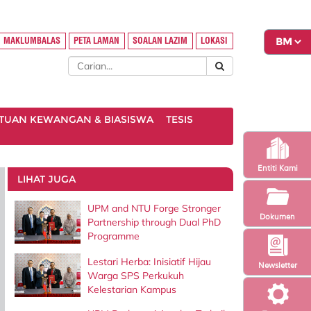
MAKLUMBALAS
PETA LAMAN
SOALAN LAZIM
LOKASI
TUAN KEWANGAN & BIASISWA
TESIS
Entiti Kami
LIHAT JUGA
UPM and NTU Forge Stronger
Dokumen
Partnership through Dual PhD
Programme
Lestari Herba: Inisiatif Hijau
Newsletter
Warga SPS Perkukuh
Kelestarian Kampus