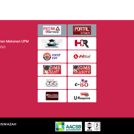
minan Makanan UPM
 ISO
SISWAZAH