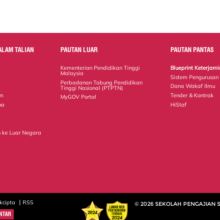
ALAM TALIAN
PAUTAN LUAR
PAUTAN PANTAS
Kementerian Pendidikan Tinggi
Blueprint Keterja
Malaysia
Sistem Pengurusan
Perbadanan Tabung Pendidikan
Dana Wakaf Ilmu
Tinggi Nasional (PTPTN)
em
Tender & Kontrak
MyGOV Portal
na
HiStaf
 ke Luar Negara
kcipta
RSS
© 2026 SEKOLAH PENGAJIAN 