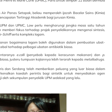
site Pierre et Marie Curie (UPMC), Paris untuk tempoh 22 bulan bermula
ir Panas Setapak, beliau memperoleh ijazah Bacelor Sains (Kimia)
encapaian Tertinggi Akademik bagi jurusan Kimia.
a UPM dan UPMC, Low perlu mengharungi jangka masa satu tahun
 memberi fokus terhadap projek penyelidikannya mengenai sintesis,
e
-
Schiff
serta kompleks logam.
nekanan bagaimana logam boleh digunakan dalam pembuatan ubat-
bal terhadap pelbagai ubatan antibiotik biasa.
 antaranya
e.colli
(penyebab kepada keracunan makanan) dan
p
.
n biasa, justeru tumpuan kajiannya lebih terarah kepada
metallodrugs
.
aris dan Serdang telah memberikan peluang yang luar biasa dalam
kenalkan kaedah perintis bagi sintetik untuk menyediakan agen
aji oleh sekumpulan penyelidik UPM sedekad yang lalu.