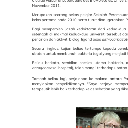
Clotilde Policar di Laboratoire des BioMolecules, Univer
November 2011.
Merupakan seorang bekas pelajar Sekolah Perempuan A
kelas pertama pada 2010, serta turut dianugerahkan P
Bagi memperoleh ijazah kedoktoran dari kedua-du
setengah di makmal kedua-dua universiti tersebut dan
pencirian dan aktiviti biologi ligand asas
dithiocarbazat
Secara ringkas, kajian beliau tertumpu kepada pe
ubatan untuk membunuh bakteria tegal yang menjadi ke
Beliau berkata, sembilan spesies utama bakteria,
aerogenosa
(di hospital), telah mangli terhadap ubata
Tambah beliau lagi, perjalanan ke makmal antara P
menyiapkan penyelidikannya. "Saya berjaya memper
terapeutik lebih baik terhadap kelas sebatian yang dik