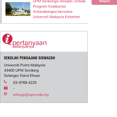
UPM Berkongsi Amalan Terbaik
Tetapan
Program Kolaborasi
Antarabangsa bersama
Universiti Malaysia Kelantan
SEKOLAH PENGAJIAN SISWAZAH
Universiti Putra Malaysia
43400 UPM Serdang
Selangor Darul Ehsan
03-9769 4225
-
infosgs@upm.edu.my