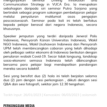
menganjurkan seminar
Driving Innovation and
Communication Strategy in VUCA Era.
Ia merupakan
sebahagian daripada siri seminar Putra Sarjana yang
bertindak sebagai program sokongan pembelajaran pelajar
melalui penyaluran maklumat asas pengajian
pascasiswazah. Seminar pada kali ini telah berfokus
kepada pelajar berasal dari negara Indonesia, secara
khususnya.
Speaker jemputan yang terdiri daripada Jeneral Polis
Indonesia, Pensyarah Kanan Universitas Indonesia, Wakil
NGO Indonesia, Wakil Usahawan Indonesia dan Pensyarah
UPM telah membincangkan cabaran yang telah dihadapi
oleh pelbagai sektor ekonomi di Indonesia berikutan dengan
penularan wabak Covid-19. Secar tidak langsung, landskap
sosio-ekonomi semasa Indonesia telah dibincangkan
bersama para pelajar bagi mendapatkan pandangan
mereka secara kolektif.
Sesi yang bersifat dua (2) hala ini telah berjalan selama
dua (2) jam dengan sesi perkongsian , diikuti dengan sesi
Q&A dan sesi fotografi, sekitar jam 12.30 tengahari.
Tarikh Input: 26/01/2023 |
Kemaskini: 06/03/2023 | aslamiah
PERKONGSIAN MEDIA