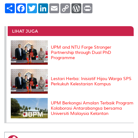
S
F
T
L
E
C
W
P
h
a
w
i
m
o
o
r
a
c
i
n
a
p
r
i
r
e
t
k
i
y
d
n
e
b
t
e
l
L
P
t
o
e
d
i
r
LIHAT JUGA
o
r
I
n
e
k
n
k
s
s
UPM and NTU Forge Stronger
Partnership through Dual PhD
Programme
Lestari Herba: Inisiatif Hijau Warga SPS
Perkukuh Kelestarian Kampus
UPM Berkongsi Amalan Terbaik Program
Kolaborasi Antarabangsa bersama
Universiti Malaysia Kelantan