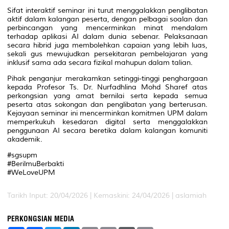
Sifat interaktif seminar ini turut menggalakkan penglibatan
aktif dalam kalangan peserta, dengan pelbagai soalan dan
perbincangan yang mencerminkan minat mendalam
terhadap aplikasi AI dalam dunia sebenar. Pelaksanaan
secara hibrid juga membolehkan capaian yang lebih luas,
sekali gus mewujudkan persekitaran pembelajaran yang
inklusif sama ada secara fizikal mahupun dalam talian.
Pihak penganjur merakamkan setinggi-tinggi penghargaan
kepada Profesor Ts. Dr. Nurfadhlina Mohd Sharef atas
perkongsian yang amat bernilai serta kepada semua
peserta atas sokongan dan penglibatan yang berterusan.
Kejayaan seminar ini mencerminkan komitmen UPM dalam
memperkukuh kesedaran digital serta menggalakkan
penggunaan AI secara beretika dalam kalangan komuniti
akademik.
#sgsupm
#BerilmuBerbakti
#WeLoveUPM
Tarikh Input: 20/04/2026 |
Kemaskini: 24/04/2026 | aslamiah
PERKONGSIAN MEDIA