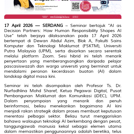
17 April 2026 — SERDANG
– Seminar bertajuk
“AI as
Decision Partners: How Human Responsibility Shapes AI
Use”
telah berjaya dilaksanakan pada 17 April 2026
bertempat di Dewan Abdul Azim, Blok A, Fakulti Sains
Komputer dan Teknologi Maklumat (FSKTM), Universiti
Putra Malaysia (UPM), serta disiarkan secara serentak
melalui platform Zoom. Sesi hibrid ini telah menarik
penyertaan yang memberangsangkan daripada pelajar
pascasiswazah dan warga universiti yang berminat untuk
mendalami peranan kecerdasan buatan (AI) dalam
landskap digital masa kini.
Seminar ini telah disampaikan oleh Profesor Ts. Dr.
Nurfadhlina Mohd Sharef, Ketua Pegawai Digital, Pusat
Pembangunan Maklumat dan Komunikasi (iDEC), UPM.
Dalam penyampaian yang menarik dan penuh
berinformasi, beliau menekankan bagaimana AI kini
menjadi rakan strategik dalam proses membuat keputusan
merentasi pelbagai sektor. Beliau turut menggariskan
bahawa walaupun teknologi AI berkembang dengan pesat,
tanggungjawab manusia kekal sebagai elemen utama
dalam memastikan penggunaannya adalah beretika, telus