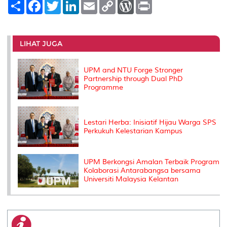
S
F
T
L
E
C
W
P
h
a
w
i
m
o
o
r
a
c
i
n
a
p
r
i
r
e
t
k
i
y
d
n
e
b
t
e
l
L
P
t
o
e
d
i
r
LIHAT JUGA
o
r
I
n
e
k
n
k
s
s
UPM and NTU Forge Stronger
Partnership through Dual PhD
Programme
Lestari Herba: Inisiatif Hijau Warga SPS
Perkukuh Kelestarian Kampus
UPM Berkongsi Amalan Terbaik Program
Kolaborasi Antarabangsa bersama
Universiti Malaysia Kelantan