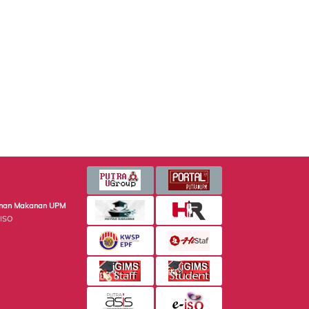
minan Makanan UPM
 ISO