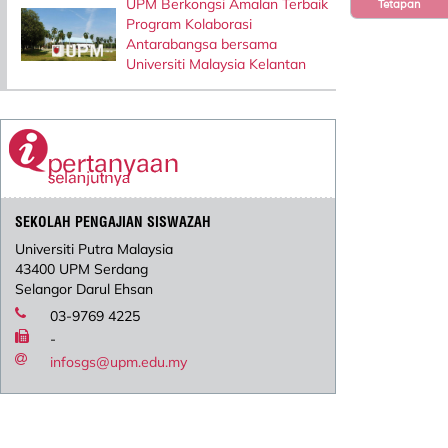
UPM Berkongsi Amalan Terbaik
Tetapan
Program Kolaborasi
Antarabangsa bersama
Universiti Malaysia Kelantan
SEKOLAH PENGAJIAN SISWAZAH
Universiti Putra Malaysia
43400 UPM Serdang
Selangor Darul Ehsan
03-9769 4225
-
infosgs@upm.edu.my