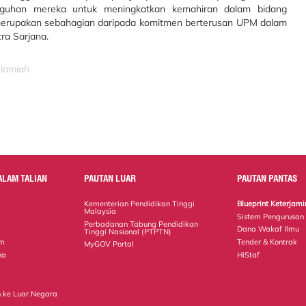
guhan mereka untuk meningkatkan kemahiran dalam bidang
ni merupakan sebahagian daripada komitmen berterusan UPM dalam
ra Sarjana.
slamiah
ALAM TALIAN
PAUTAN LUAR
PAUTAN PANTAS
Kementerian Pendidikan Tinggi
Blueprint Keterja
Malaysia
Sistem Pengurusan
Perbadanan Tabung Pendidikan
Dana Wakaf Ilmu
Tinggi Nasional (PTPTN)
em
Tender & Kontrak
MyGOV Portal
na
HiStaf
 ke Luar Negara