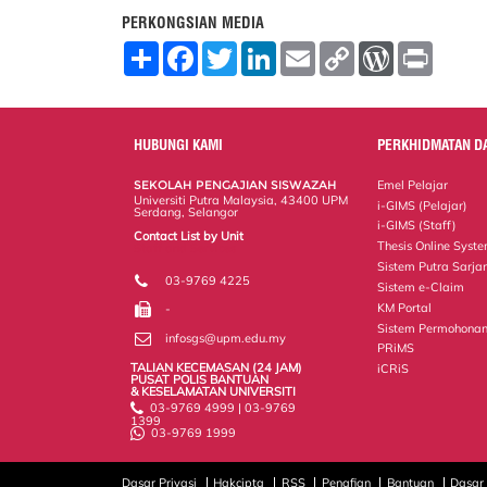
PERKONGSIAN MEDIA
S
F
T
L
E
C
W
P
h
a
w
i
m
o
o
r
a
c
i
n
a
p
r
i
r
e
t
k
i
y
d
n
e
b
t
e
l
L
P
t
o
e
d
i
r
HUBUNGI KAMI
PERKHIDMATAN D
o
r
I
n
e
k
n
k
s
SEKOLAH PENGAJIAN SISWAZAH
Emel Pelajar
s
Universiti Putra Malaysia, 43400 UPM
i-GIMS (Pelajar)
Serdang, Selangor
i-GIMS (Staff)
Contact List by Unit
Thesis Online Syst
Staff and Services
Sistem Putra Sarja
03-9769 4225
Sistem e-Claim
KM Portal
-
Sistem Permohonan
infosgs@upm.edu.my
PRiMS
TALIAN KECEMASAN (24 JAM)
iCRiS
PUSAT POLIS BANTUAN
& KESELAMATAN UNIVERSITI
03-9769 4999 | 03-9769
1399
03-9769 1999
Dasar Privasi
Hakcipta
RSS
Penafian
Bantuan
Dasar