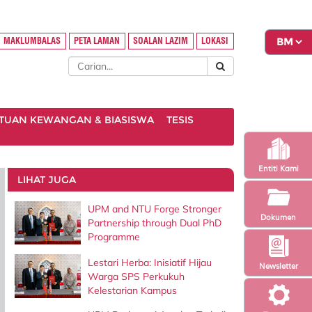
MAKLUMBALAS
PETA LAMAN
SOALAN LAZIM
LOKASI
TUAN KEWANGAN & BIASISWA
TESIS
Entiti Kami
LIHAT JUGA
UPM and NTU Forge Stronger
Dokumen
Partnership through Dual PhD
Programme
Lestari Herba: Inisiatif Hijau
Newsletter
Warga SPS Perkukuh
Kelestarian Kampus