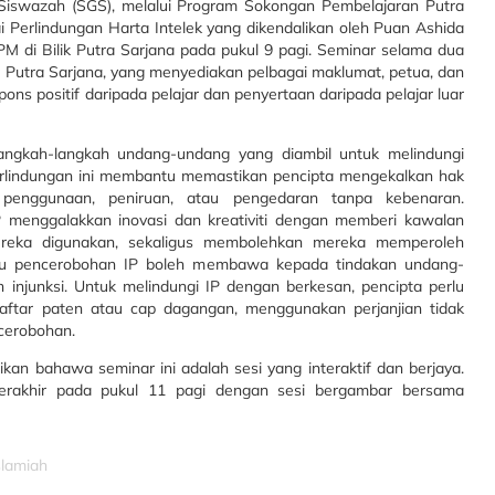
Siswazah (SGS), melalui Program Sokongan Pembelajaran Putra
 Perlindungan Harta Intelek yang dikendalikan oleh Puan Ashida
M di Bilik Putra Sarjana pada pukul 9 pagi. Seminar selama dua
r Putra Sarjana, yang menyediakan pelbagai maklumat, petua, dan
s positif daripada pelajar dan penyertaan daripada pelajar luar
langkah-langkah undang-undang yang diambil untuk melindungi
Perlindungan ini membantu memastikan pencipta mengekalkan hak
 penggunaan, peniruan, atau pengedaran tanpa kebenaran.
menggalakkan inovasi dan kreativiti dengan memberi kawalan
mereka digunakan, sekaligus membolehkan mereka memperoleh
tau pencerobohan IP boleh membawa kepada tindakan undang-
h injunksi. Untuk melindungi IP dengan berkesan, pencipta perlu
aftar paten atau cap dagangan, menggunakan perjanjian tidak
cerobohan.
kan bahawa seminar ini adalah sesi yang interaktif dan berjaya.
berakhir pada pukul 11 pagi dengan sesi bergambar bersama
slamiah