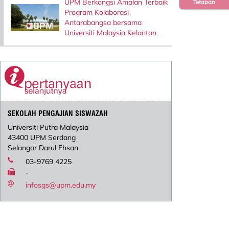
UPM Berkongsi Amalan Terbaik
Tetapan
Program Kolaborasi
Antarabangsa bersama
Universiti Malaysia Kelantan
SEKOLAH PENGAJIAN SISWAZAH
Universiti Putra Malaysia
43400 UPM Serdang
Selangor Darul Ehsan
03-9769 4225
-
infosgs@upm.edu.my