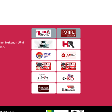
minan Makanan UPM
 ISO
SISWAZAH