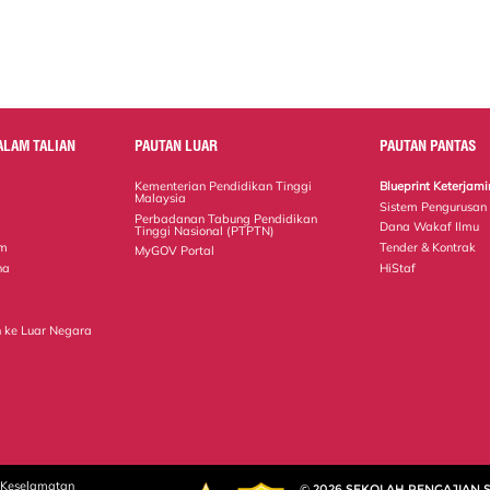
ALAM TALIAN
PAUTAN LUAR
PAUTAN PANTAS
Kementerian Pendidikan Tinggi
Blueprint Keterja
Malaysia
Sistem Pengurusan
Perbadanan Tabung Pendidikan
Dana Wakaf Ilmu
Tinggi Nasional (PTPTN)
em
Tender & Kontrak
MyGOV Portal
na
HiStaf
 ke Luar Negara
 Keselamatan
© 2026 SEKOLAH PENGAJIAN 