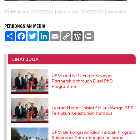
Tarikh Input: 09/07/2024 |
Kemaskini: 09/07/2024 | aslamiah
PERKONGSIAN MEDIA
S
F
T
L
E
C
W
P
h
a
w
i
m
o
o
r
a
c
i
n
a
p
r
i
r
e
t
k
i
y
d
n
e
b
t
e
l
L
P
t
o
e
d
i
r
LIHAT JUGA
o
r
I
n
e
k
n
k
s
s
UPM and NTU Forge Stronger
Partnership through Dual PhD
Programme
Lestari Herba: Inisiatif Hijau Warga SPS
Perkukuh Kelestarian Kampus
UPM Berkongsi Amalan Terbaik Program
Kolaborasi Antarabangsa bersama