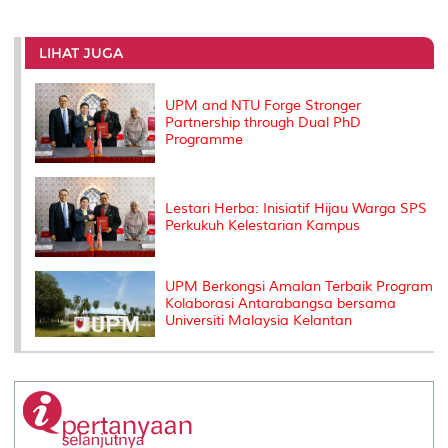
a
c
i
n
a
p
r
i
r
e
t
k
i
y
d
n
e
b
t
e
l
L
P
t
o
e
d
i
r
LIHAT JUGA
o
r
I
n
e
k
n
k
s
s
UPM and NTU Forge Stronger
Partnership through Dual PhD
Programme
Lestari Herba: Inisiatif Hijau Warga SPS
Perkukuh Kelestarian Kampus
UPM Berkongsi Amalan Terbaik Program
Kolaborasi Antarabangsa bersama
Universiti Malaysia Kelantan