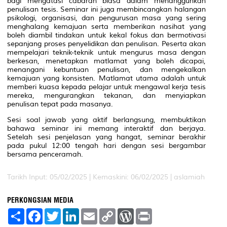
bagi mengatasi cabaran biasa dalam menangguhkan
penulisan tesis. Seminar ini juga membincangkan halangan
psikologi, organisasi, dan pengurusan masa yang sering
menghalang kemajuan serta memberikan nasihat yang
boleh diambil tindakan untuk kekal fokus dan bermotivasi
sepanjang proses penyelidikan dan penulisan. Peserta akan
mempelajari teknik-teknik untuk mengurus masa dengan
berkesan, menetapkan matlamat yang boleh dicapai,
menangani kebuntuan penulisan, dan mengekalkan
kemajuan yang konsisten. Matlamat utama adalah untuk
memberi kuasa kepada pelajar untuk mengawal kerja tesis
mereka, mengurangkan tekanan, dan menyiapkan
penulisan tepat pada masanya.
Sesi soal jawab yang aktif berlangsung, membuktikan
bahawa seminar ini memang interaktif dan berjaya.
Setelah sesi penjelasan yang hangat, seminar berakhir
pada pukul 12:00 tengah hari dengan sesi bergambar
bersama penceramah.
Tarikh Input: 05/02/2025 |
Kemaskini: 06/02/2025 | aslamiah
PERKONGSIAN MEDIA
S
F
T
L
E
C
W
P
h
a
w
i
m
o
o
r