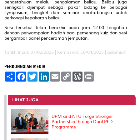
pengetahuan melalui pengalaman beliau. Beliau juga
seringkali dijemput sebagai pakar bidang ke pelbagai
symposium, bengkel dan seminar anatarbangsa untuk
berkongsi kepakaran beliau.
Sesi tersebut telah berakhir pada jam 12.00 tengahari
dengan penyampaian hadiah bagi pemenang kuiz dan sesi
bergambar panel penceramah jemputan.
Tarikh Input: 07/02/2025 |
Kemaskini: 16/04/2025 | aslamiah
PERKONGSIAN MEDIA
S
F
T
L
E
C
W
P
h
a
w
i
m
o
o
r
a
c
i
n
a
p
r
i
r
e
t
k
i
y
d
n
e
b
t
e
l
L
P
t
o
e
d
i
r
LIHAT JUGA
o
r
I
n
e
k
n
k
s
s
UPM and NTU Forge Stronger
Partnership through Dual PhD
Programme