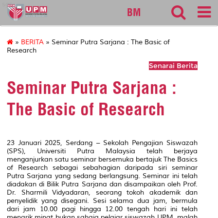
sgs
BM
»
BERITA
» Seminar Putra Sarjana : The Basic of
Research
Senarai Berita
Seminar Putra Sarjana :
The Basic of Research
23 Januari 2025, Serdang – Sekolah Pengajian Siswazah
(SPS), Universiti Putra Malaysia telah berjaya
menganjurkan satu seminar bersemuka bertajuk
The Basics
of Research
sebagai sebahagian daripada siri seminar
Putra Sarjana yang sedang berlangsung. Seminar ini telah
diadakan di Bilik Putra Sarjana dan disampaikan oleh Prof.
Dr. Sharmili Vidyadaran, seorang tokoh akademik dan
penyelidik yang disegani. Sesi selama dua jam, bermula
dari jam 10.00 pagi hingga 12.00 tengah hari ini telah
menarik minat bukan sahaja pelajar siswazah UPM, malah