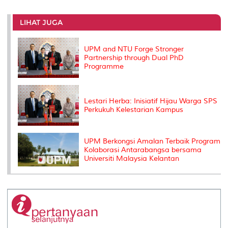
r
e
t
k
i
y
d
n
e
b
t
e
l
L
P
t
o
e
d
i
r
LIHAT JUGA
o
r
I
n
e
k
n
k
s
s
UPM and NTU Forge Stronger
Partnership through Dual PhD
Programme
Lestari Herba: Inisiatif Hijau Warga SPS
Perkukuh Kelestarian Kampus
UPM Berkongsi Amalan Terbaik Program
Kolaborasi Antarabangsa bersama
Universiti Malaysia Kelantan