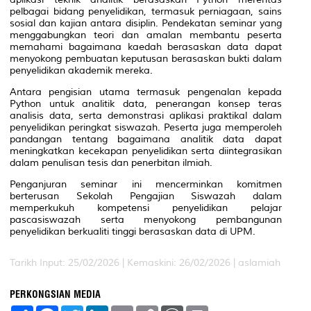
pelbagai bidang penyelidikan, termasuk perniagaan, sains
sosial dan kajian antara disiplin. Pendekatan seminar yang
menggabungkan teori dan amalan membantu peserta
memahami bagaimana kaedah berasaskan data dapat
menyokong pembuatan keputusan berasaskan bukti dalam
penyelidikan akademik mereka.
Antara pengisian utama termasuk pengenalan kepada
Python untuk analitik data, penerangan konsep teras
analisis data, serta demonstrasi aplikasi praktikal dalam
penyelidikan peringkat siswazah. Peserta juga memperoleh
pandangan tentang bagaimana analitik data dapat
meningkatkan kecekapan penyelidikan serta diintegrasikan
dalam penulisan tesis dan penerbitan ilmiah.
Penganjuran seminar ini mencerminkan komitmen
berterusan Sekolah Pengajian Siswazah dalam
memperkukuh kompetensi penyelidikan pelajar
pascasiswazah serta menyokong pembangunan
penyelidikan berkualiti tinggi berasaskan data di UPM.
Tarikh Input: 25/02/2026 |
Kemaskini: 26/02/2026 | aslamiah
PERKONGSIAN MEDIA
S
F
T
L
E
C
W
P