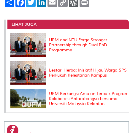
h
a
w
i
m
o
o
r
a
c
i
n
a
p
r
i
r
e
t
k
i
y
d
n
e
b
t
e
l
L
P
t
o
e
d
i
r
LIHAT JUGA
o
r
I
n
e
k
n
k
s
s
UPM and NTU Forge Stronger
Partnership through Dual PhD
Programme
Lestari Herba: Inisiatif Hijau Warga SPS
Perkukuh Kelestarian Kampus
UPM Berkongsi Amalan Terbaik Program
Kolaborasi Antarabangsa bersama
Universiti Malaysia Kelantan