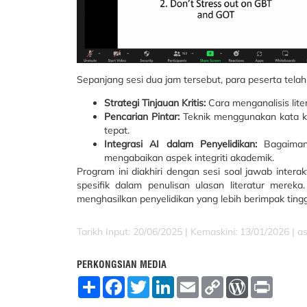
Sepanjang sesi dua jam tersebut, para peserta tela
Strategi Tinjauan Kritis:
Cara menganalisis lite
Pencarian Pintar:
Teknik menggunakan kata ku
tepat.
Integrasi AI dalam Penyelidikan:
Bagaimana
mengabaikan aspek integriti akademik.
Program ini diakhiri dengan sesi soal jawab inter
spesifik dalam penulisan ulasan literatur merek
menghasilkan penyelidikan yang lebih berimpak tinggi
Tarikh Input: 20/06/2025 |
Kemaskini: 13/01/2026 | a
PERKONGSIAN MEDIA
S
F
T
L
E
C
W
P
h
a
w
i
m
o
o
r
a
c
i
n
a
p
r
i