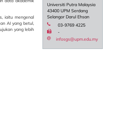
an data akademik
Universiti Putra Malaysia
43400 UPM Serdang
Selangor Darul Ehsan
, iaitu mengenal
an AI yang betul,
03-9769 4225
ujukan yang lebih
-
infosgs@upm.edu.my