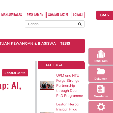
MAKLUMBALAS
PETA LAMAN
SOALAN LAZIM
LOKASI
TUAN KEWANGAN & BIASISWA
TESIS
Entiti Kami
LIHAT JUGA
Senarai Berita
UPM and NTU
Dokumen
Forge Stronger
p: AI,
Partnership
through Dual
PhD Programme
Newsletter
Lestari Herba:
Inisiatif Hijau