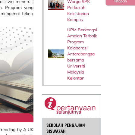
Warga SPS
hasiswa menerusi
Tetapan
Perkukuh
h.
Program yang
Kelestarian
 mengenai teknik
Kampus
UPM Berkongsi
Amalan Terbaik
Program
Kolaborasi
Antarabangsa
bersama
Universiti
Malaysia
Kelantan
SEKOLAH PENGAJIAN
freading by A UK
SISWAZAH