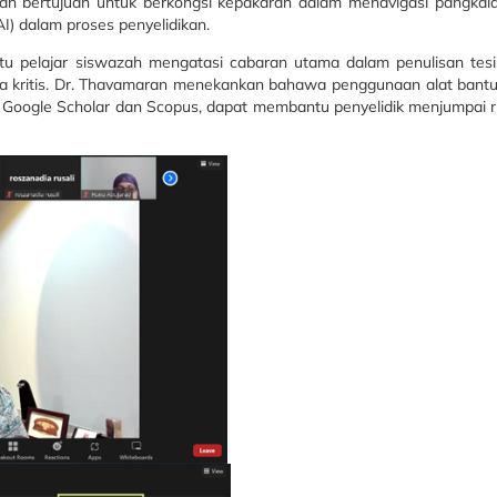
an bertujuan untuk berkongsi kepakaran dalam menavigasi pangkal
I) dalam proses penyelidikan.
 pelajar siswazah mengatasi cabaran utama dalam penulisan tesis
ara kritis. Dr. Thavamaran menekankan bahawa penggunaan alat bantu
 Google Scholar dan Scopus, dapat membantu penyelidik menjumpai r