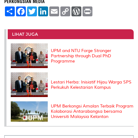
PERKONGSIAN MEDIA
S
F
T
L
E
C
W
P
h
a
w
i
m
o
o
r
a
c
i
n
a
p
r
i
r
e
t
k
i
y
d
n
e
b
t
e
l
L
P
t
o
e
d
i
r
LIHAT JUGA
o
r
I
n
e
k
n
k
s
s
UPM and NTU Forge Stronger
Partnership through Dual PhD
Programme
Lestari Herba: Inisiatif Hijau Warga SPS
Perkukuh Kelestarian Kampus
UPM Berkongsi Amalan Terbaik Program
Kolaborasi Antarabangsa bersama
Universiti Malaysia Kelantan