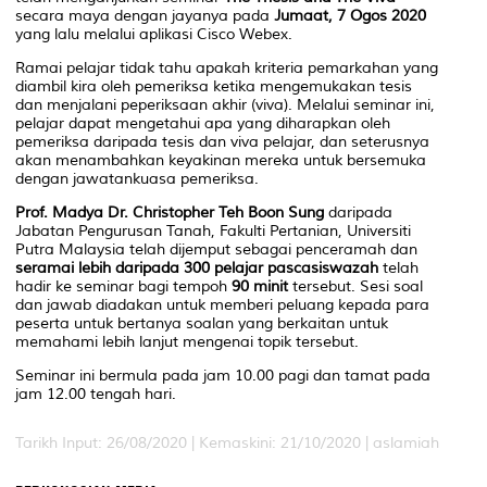
secara maya dengan jayanya pada
Jumaat, 7 Ogos 2020
yang lalu melalui aplikasi Cisco Webex.
Ramai pelajar tidak tahu apakah kriteria pemarkahan yang
diambil kira oleh pemeriksa ketika mengemukakan tesis
dan menjalani peperiksaan akhir (viva). Melalui seminar ini,
pelajar dapat mengetahui apa yang diharapkan oleh
pemeriksa daripada tesis dan viva pelajar, dan seterusnya
akan menambahkan keyakinan mereka untuk bersemuka
dengan jawatankuasa pemeriksa.
Prof. Madya Dr. Christopher Teh Boon Sung
daripada
Jabatan Pengurusan Tanah, Fakulti Pertanian, Universiti
Putra Malaysia telah dijemput sebagai penceramah dan
seramai lebih daripada 300 pelajar pascasiswazah
telah
hadir ke seminar bagi tempoh
90 minit
tersebut. Sesi soal
dan jawab diadakan untuk memberi peluang kepada para
peserta untuk bertanya soalan yang berkaitan untuk
memahami lebih lanjut mengenai topik tersebut.
Seminar ini bermula pada jam 10.00 pagi dan tamat pada
jam 12.00 tengah hari.
Tarikh Input: 26/08/2020 |
Kemaskini: 21/10/2020 | aslamiah