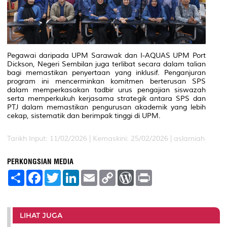
Pegawai daripada UPM Sarawak dan I-AQUAS UPM Port
Dickson, Negeri Sembilan juga terlibat secara dalam talian
bagi memastikan penyertaan yang inklusif. Penganjuran
program ini mencerminkan komitmen berterusan SPS
dalam memperkasakan tadbir urus pengajian siswazah
serta memperkukuh kerjasama strategik antara SPS dan
PTJ dalam memastikan pengurusan akademik yang lebih
cekap, sistematik dan berimpak tinggi di UPM.
Tarikh Input: 11/02/2026 |
Kemaskini: 25/02/2026 | aslamiah
PERKONGSIAN MEDIA
S
F
T
L
E
C
W
P
h
a
w
i
m
o
o
r
a
c
i
n
a
p
r
i
r
e
t
k
i
y
d
n
e
b
t
e
l
L
P
t
o
e
d
i
r
LIHAT JUGA
o
r
I
n
e