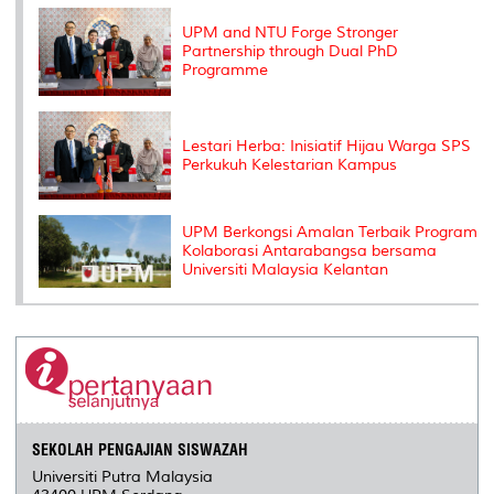
k
n
k
s
s
UPM and NTU Forge Stronger
Partnership through Dual PhD
Programme
Lestari Herba: Inisiatif Hijau Warga SPS
Perkukuh Kelestarian Kampus
UPM Berkongsi Amalan Terbaik Program
Kolaborasi Antarabangsa bersama
Universiti Malaysia Kelantan
SEKOLAH PENGAJIAN SISWAZAH
Universiti Putra Malaysia