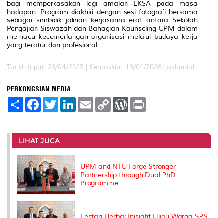
bagi memperkasakan lagi amalan EKSA pada masa
hadapan. Program diakhiri dengan sesi fotografi bersama
sebagai simbolik jalinan kerjasama erat antara Sekolah
Pengajian Siswazah dan Bahagian Kaunseling UPM dalam
memacu kecemerlangan organisasi melalui budaya kerja
yang teratur dan profesional.
Tarikh Input: 23/04/2025 |
Kemaskini: 13/01/2026 | aslamiah
PERKONGSIAN MEDIA
S
F
T
L
E
C
W
P
h
a
w
i
m
o
o
r
a
c
i
n
a
p
r
i
r
e
t
k
i
y
d
n
e
b
t
e
l
L
P
t
o
e
d
i
r
LIHAT JUGA
o
r
I
n
e
k
n
k
s
s
UPM and NTU Forge Stronger
Partnership through Dual PhD
Programme
Lestari Herba: Inisiatif Hijau Warga SPS