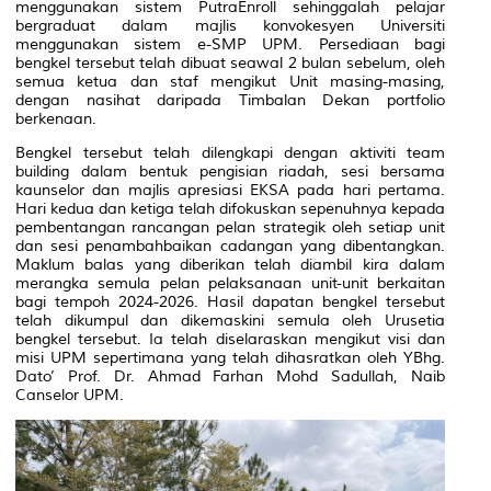
menggunakan sistem PutraEnroll sehinggalah pelajar
bergraduat dalam majlis konvokesyen Universiti
menggunakan sistem e-SMP UPM. Persediaan bagi
bengkel tersebut telah dibuat seawal 2 bulan sebelum, oleh
semua ketua dan staf mengikut Unit masing-masing,
dengan nasihat daripada Timbalan Dekan portfolio
berkenaan.
Bengkel tersebut telah dilengkapi dengan aktiviti
team
building
dalam bentuk pengisian riadah, sesi bersama
kaunselor dan majlis apresiasi EKSA pada hari pertama.
Hari kedua dan ketiga telah difokuskan sepenuhnya kepada
pembentangan rancangan pelan strategik oleh setiap unit
dan sesi penambahbaikan cadangan yang dibentangkan.
Maklum balas yang diberikan telah diambil kira dalam
merangka semula pelan pelaksanaan unit-unit berkaitan
bagi tempoh 2024-2026. Hasil dapatan bengkel tersebut
telah dikumpul dan dikemaskini semula oleh Urusetia
bengkel tersebut. Ia telah diselaraskan mengikut visi dan
misi UPM sepertimana yang telah dihasratkan oleh YBhg.
Dato’ Prof. Dr. Ahmad Farhan Mohd Sadullah, Naib
Canselor UPM.