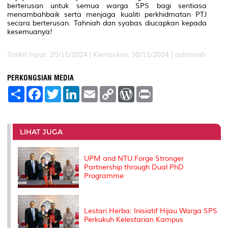
berterusan untuk semua warga SPS bagi sentiasa
menambahbaik serta menjaga kualiti perkhidmatan PTJ
secara berterusan. Tahniah dan syabas diucapkan kepada
kesemuanya!
Tarikh Input: 20/11/2024 |
Kemaskini: 30/11/2024 | aslamiah
PERKONGSIAN MEDIA
S
F
T
L
E
C
W
P
h
a
w
i
m
o
o
r
a
c
i
n
a
p
r
i
r
e
t
k
i
y
d
n
e
b
t
e
l
L
P
t
o
e
d
i
r
LIHAT JUGA
o
r
I
n
e
k
n
k
s
s
UPM and NTU Forge Stronger
Partnership through Dual PhD
Programme
Lestari Herba: Inisiatif Hijau Warga SPS
Perkukuh Kelestarian Kampus