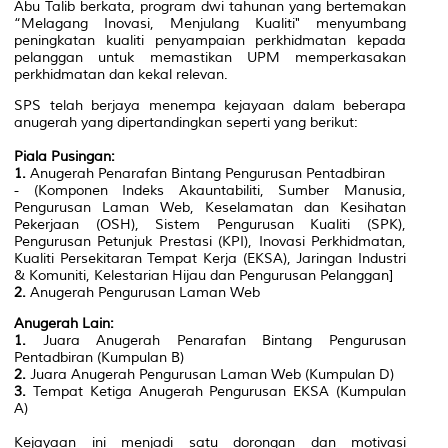
Abu Talib berkata, program dwi tahunan yang bertemakan
“Melagang Inovasi, Menjulang Kualiti" menyumbang
peningkatan kualiti penyampaian perkhidmatan kepada
pelanggan untuk memastikan UPM memperkasakan
perkhidmatan dan kekal relevan.
SPS telah berjaya menempa kejayaan dalam beberapa
anugerah yang dipertandingkan seperti yang berikut:
Piala Pusingan:
1.
Anugerah Penarafan Bintang Pengurusan Pentadbiran
- (Komponen Indeks Akauntabiliti, Sumber Manusia,
Pengurusan Laman Web, Keselamatan dan Kesihatan
Pekerjaan (OSH), Sistem Pengurusan Kualiti (SPK),
Pengurusan Petunjuk Prestasi (KPI), Inovasi Perkhidmatan,
Kualiti Persekitaran Tempat Kerja (EKSA), Jaringan Industri
& Komuniti, Kelestarian Hijau dan Pengurusan Pelanggan]
2.
Anugerah Pengurusan Laman Web
Anugerah Lain:
1.
Juara Anugerah Penarafan Bintang Pengurusan
Pentadbiran (Kumpulan B)
2.
Juara Anugerah Pengurusan Laman Web (Kumpulan D)
3.
Tempat Ketiga Anugerah Pengurusan EKSA (Kumpulan
A)
Kejayaan ini menjadi satu dorongan dan motivasi