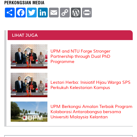
PERKONGSIAN MEDIA
S
F
T
L
E
C
W
P
h
a
w
i
m
o
o
r
a
c
i
n
a
p
r
i
r
e
t
k
i
y
d
n
e
b
t
e
l
L
P
t
o
e
d
i
r
LIHAT JUGA
o
r
I
n
e
k
n
k
s
s
UPM and NTU Forge Stronger
Partnership through Dual PhD
Programme
Lestari Herba: Inisiatif Hijau Warga SPS
Perkukuh Kelestarian Kampus
UPM Berkongsi Amalan Terbaik Program
Kolaborasi Antarabangsa bersama
Universiti Malaysia Kelantan