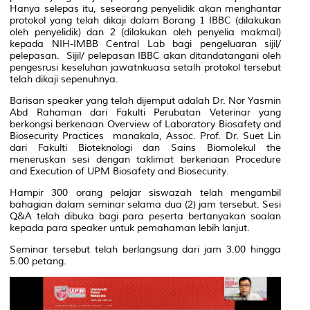
Hanya selepas itu, seseorang penyelidik akan menghantar
protokol yang telah dikaji dalam Borang 1 IBBC (dilakukan
oleh penyelidik) dan 2 (dilakukan oleh penyelia makmal)
kepada NIH-IMBB
Central Lab
bagi pengeluaran sijil/
pelepasan. Sijil/ pelepasan IBBC akan ditandatangani oleh
pengesrusi keseluhan jawatnkuasa setalh protokol tersebut
telah dikaji sepenuhnya.
Barisan speaker yang telah dijemput adalah Dr. Nor Yasmin
Abd Rahaman dari Fakulti Perubatan Veterinar yang
berkongsi berkenaan
Overview of Laboratory Biosafety and
Biosecurity Practices
manakala, Assoc. Prof. Dr. Suet Lin
dari Fakulti Bioteknologi dan Sains Biomolekul the
meneruskan sesi dengan taklimat berkenaan
Procedure
and Execution of UPM Biosafety and Biosecurity
.
Hampir 300 orang pelajar siswazah telah mengambil
bahagian dalam seminar selama dua (2) jam tersebut. Sesi
Q&A telah dibuka bagi para peserta bertanyakan soalan
kepada para speaker untuk pemahaman lebih lanjut.
Seminar tersebut telah berlangsung dari jam 3.00 hingga
5.00 petang.