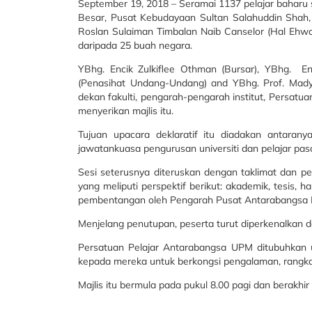
September 19, 2018 – Seramai 1137 pelajar baharu
Besar, Pusat Kebudayaan Sultan Salahuddin Shah, 
Roslan Sulaiman Timbalan Naib Canselor (Hal Ehwal 
daripada 25 buah negara.
YBhg. Encik Zulkiflee Othman (Bursar), YBhg. E
(Penasihat Undang-Undang) and YBhg. Prof. Mad
dekan fakulti, pengarah-pengarah institut, Persat
menyerikan majlis itu.
Tujuan upacara deklaratif itu diadakan antara
jawatankuasa pengurusan universiti dan pelajar pa
Sesi seterusnya diteruskan dengan taklimat dan p
yang meliputi perspektif berikut: akademik, tesis, 
pembentangan oleh Pengarah Pusat Antarabangsa Pu
Menjelang penutupan, peserta turut diperkenalkan
Persatuan Pelajar Antarabangsa UPM ditubuhkan
kepada mereka untuk berkongsi pengalaman, rangkaia
Majlis itu bermula pada pukul 8.00 pagi dan berakhir