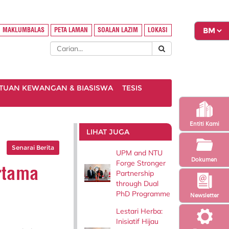
MAKLUMBALAS
PETA LAMAN
SOALAN LAZIM
LOKASI
TUAN KEWANGAN & BIASISWA
TESIS
Entiti Kami
LIHAT JUGA
Senarai Berita
UPM and NTU
Dokumen
Forge Stronger
rtama
Partnership
through Dual
PhD Programme
Newsletter
Lestari Herba:
Inisiatif Hijau