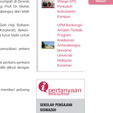
Warga SPS
t sumpah di Dewan
Tetapan
Perkukuh
. Prof. Dr. Mohd.
Kelestarian
abangsa dari lebih
Kampus
UPM Berkongsi
iah Haji Baharin
Amalan Terbaik
orporat), dekan-
Program
 turut hadir untuk
Kolaborasi
Antarabangsa
omunikasi antara
bersama
Universiti
Malaysia
i perkara-perkara
Kelantan
iti diikuti dengan
 memberi peluang
SEKOLAH PENGAJIAN
SISWAZAH