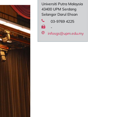
Universiti Putra Malaysia
43400 UPM Serdang
Selangor Darul Ehsan
03-9769 4225
-
infosgs@upm.edu.my