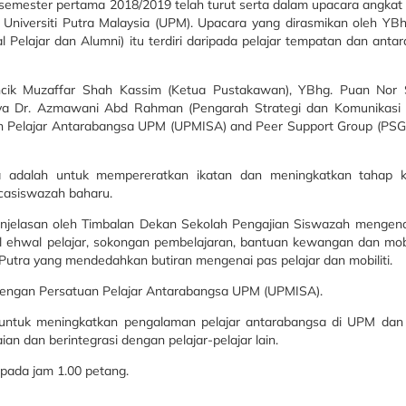
 semester pertama 2018/2019 telah turut serta dalam upacara angka
Universiti Putra Malaysia (UPM). Upacara yang dirasmikan oleh YBhg
Pelajar dan Alumni) itu terdiri daripada pelajar tempatan dan antar
ncik Muzaffar Shah Kassim (Ketua Pustakawan), YBhg. Puan Nor S
ya Dr. Azmawani Abd Rahman (Pengarah Strategi dan Komunikasi K
uan Pelajar Antarabangsa UPM (UPMISA) and Peer Support Group (PSG)
nya adalah untuk mempereratkan ikatan dan meningkatkan tahap k
scasiswazah baharu.
enjelasan oleh Timbalan Dekan Sekolah Pengajian Siswazah mengena
hal ehwal pelajar, sokongan pembelajaran, bantuan kewangan dan mobil
tra yang mendedahkan butiran mengenai pas pelajar dan mobiliti.
 dengan Persatuan Pelajar Antarabangsa UPM (UPMISA).
 untuk meningkatkan pengalaman pelajar antarabangsa di UPM dan
n dan berintegrasi dengan pelajar-pelajar lain.
 pada jam 1.00 petang.