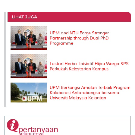
a
c
i
n
a
p
r
i
r
e
t
k
i
y
d
n
e
b
t
e
l
L
P
t
o
e
d
i
r
LIHAT JUGA
o
r
I
n
e
k
n
k
s
s
UPM and NTU Forge Stronger
Partnership through Dual PhD
Programme
Lestari Herba: Inisiatif Hijau Warga SPS
Perkukuh Kelestarian Kampus
UPM Berkongsi Amalan Terbaik Program
Kolaborasi Antarabangsa bersama
Universiti Malaysia Kelantan