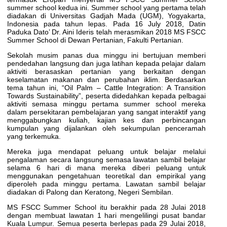
summer school kedua ini. Summer school yang pertama telah
diadakan di Universitas Gadjah Mada (UGM), Yogyakarta,
Indonesia pada tahun lepas. Pada 16 July 2018, Datin
Paduka Dato’ Dr. Aini Ideris telah merasmikan
2018 MS FSCC
Summer School
di Dewan Pertanian, Fakulti Pertanian.
Sekolah musim panas dua minggu ini bertujuan memberi
pendedahan langsung dan juga latihan kepada pelajar dalam
aktiviti berasaskan pertanian yang berkaitan dengan
keselamatan makanan dan perubahan iklim. Berdasarkan
tema tahun ini, “Oil Palm – Cattle Integration: A Transition
Towards Sustainability”, peserta didedahkan kepada pelbagai
aktiviti semasa minggu pertama summer school mereka
dalam persekitaran pembelajaran yang sangat interaktif yang
menggabungkan kuliah, kajian kes dan perbincangan
kumpulan yang dijalankan oleh sekumpulan penceramah
yang terkemuka.
Mereka juga mendapat peluang untuk belajar melalui
pengalaman secara langsung semasa lawatan sambil belajar
selama 6 hari di mana mereka diberi peluang untuk
menggunakan pengetahuan teoretikal dan empirikal yang
diperoleh pada minggu pertama. Lawatan sambil belajar
diadakan di Palong dan Keratong, Negeri Sembilan.
MS FSCC Summer School
itu berakhir pada 28 Julai 2018
dengan membuat lawatan 1 hari mengelilingi pusat bandar
Kuala Lumpur. Semua peserta berlepas pada 29 Julai 2018,