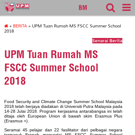
sgs
BM
»
BERITA
» UPM Tuan Rumah MS FSCC Summer School
2018
Senarai Berita
UPM Tuan Rumah MS
FSCC Summer School
2018
Food Security and Climate Change Summer School Malaysia
2018 telah berjaya diadakan di Universiti Putra Malaysia pada
14-28 Julai 2018. Program kerjasama antarabangsa ini telah
ditaja o
leh European Union di bawah skim Erasmus Plus
(Erasmus +).
Seramai 45 pelajar dan 22 fasilitator dari pelbagai negara
termasuk Eropah menyertai
MS FSCC Summer School