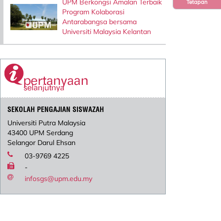
UPM Berkongsi Amalan Terbaik
Tetapan
Program Kolaborasi
Antarabangsa bersama
Universiti Malaysia Kelantan
SEKOLAH PENGAJIAN SISWAZAH
Universiti Putra Malaysia
43400 UPM Serdang
Selangor Darul Ehsan
03-9769 4225
-
infosgs@upm.edu.my