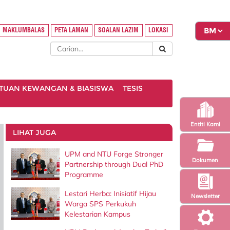
MAKLUMBALAS
PETA LAMAN
SOALAN LAZIM
LOKASI
TUAN KEWANGAN & BIASISWA
TESIS
Entiti Kami
LIHAT JUGA
UPM and NTU Forge Stronger
Dokumen
Partnership through Dual PhD
Programme
Lestari Herba: Inisiatif Hijau
Newsletter
Warga SPS Perkukuh
Kelestarian Kampus