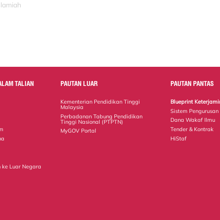
slamiah
ALAM TALIAN
PAUTAN LUAR
PAUTAN PANTAS
Kementerian Pendidikan Tinggi
Blueprint Keterja
Malaysia
Sistem Pengurusan
Perbadanan Tabung Pendidikan
Dana Wakaf Ilmu
Tinggi Nasional (PTPTN)
em
Tender & Kontrak
MyGOV Portal
na
HiStaf
 ke Luar Negara