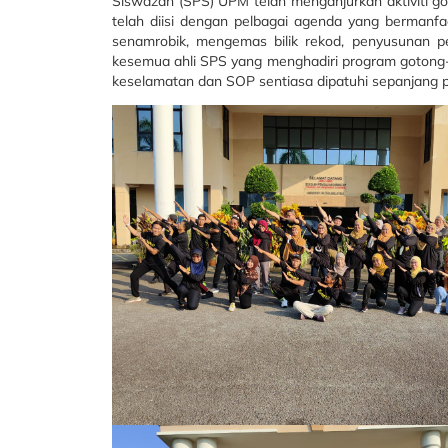
Siswazah (SPS) UPM telah menganjurkan aktiviti got
telah diisi dengan pelbagai agenda yang bermanfa
senamrobik, mengemas bilik rekod, penyusunan per
kesemua ahli SPS yang menghadiri program gotong-
keselamatan dan SOP sentiasa dipatuhi sepanjang 