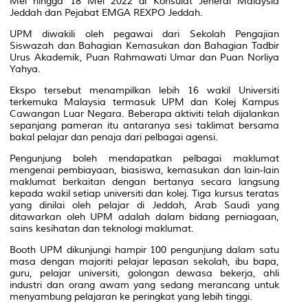
Mei hingga 18 Mei 2022 di Konsulat Jeneral Malaysia
Jeddah dan Pejabat EMGA REXPO Jeddah.
UPM diwakili oleh pegawai dari Sekolah Pengajian
Siswazah dan Bahagian Kemasukan dan Bahagian Tadbir
Urus Akademik, Puan Rahmawati Umar dan Puan Norliya
Yahya.
Ekspo tersebut menampilkan lebih 16 wakil Universiti
terkemuka Malaysia termasuk UPM dan Kolej Kampus
Cawangan Luar Negara. Beberapa aktiviti telah dijalankan
sepanjang pameran itu antaranya sesi taklimat bersama
bakal pelajar dan penaja dari pelbagai agensi.
Pengunjung boleh mendapatkan pelbagai maklumat
mengenai pembiayaan, biasiswa, kemasukan dan lain-lain
maklumat berkaitan dengan bertanya secara langsung
kepada wakil setiap universiti dan kolej. Tiga kursus teratas
yang dinilai oleh pelajar di Jeddah, Arab Saudi yang
ditawarkan oleh UPM adalah dalam bidang perniagaan,
sains kesihatan dan teknologi maklumat.
Booth
UPM dikunjungi hampir 100 pengunjung dalam satu
masa dengan majoriti pelajar lepasan sekolah, ibu bapa,
guru, pelajar universiti, golongan dewasa bekerja, ahli
industri dan orang awam yang sedang merancang untuk
menyambung pelajaran ke peringkat yang lebih tinggi.