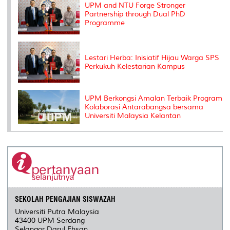
s
UPM and NTU Forge Stronger
Partnership through Dual PhD
Programme
Lestari Herba: Inisiatif Hijau Warga SPS
Perkukuh Kelestarian Kampus
UPM Berkongsi Amalan Terbaik Program
Kolaborasi Antarabangsa bersama
Universiti Malaysia Kelantan
SEKOLAH PENGAJIAN SISWAZAH
Universiti Putra Malaysia
43400 UPM Serdang
Selangor Darul Ehsan